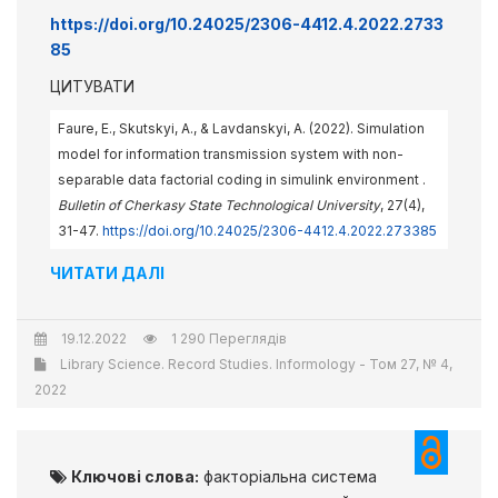
https://doi.org/10.24025/2306-4412.4.2022.2733
85
ЦИТУВАТИ
Faure, E., Skutskyi, A., & Lavdanskyi, A. (2022). Simulation
model for information transmission system with non-
separable data factorial coding in simulink environment .
Bulletin of Cherkasy State Technological University
, 27(4),
31-47.
https://doi.org/10.24025/2306-4412.4.2022.273385
ЧИТАТИ ДАЛІ
19.12.2022
1 290 Переглядів
Library Science. Record Studies. Informology - Том 27, № 4,
2022
Ключові слова:
факторіальна система