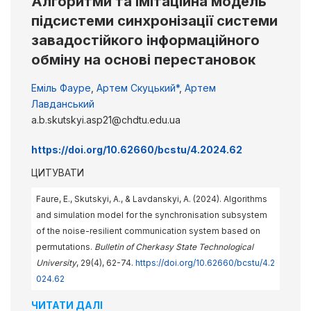
Алгоритми та імітаційна модель
підсистеми синхронізації системи
завадостійкого інформаційного
обміну на основі перестановок
Еміль Фауре
,
Артем Скуцький*
,
Артем
Лавданський
a.b.skutskyi.asp21@chdtu.edu.ua
https://doi.org/10.62660/bcstu/4.2024.62
ЦИТУВАТИ
Faure, E., Skutskyi, A., & Lavdanskyi, A. (2024). Algorithms
and simulation model for the synchronisation subsystem
of the noise-resilient communication system based on
permutations.
Bulletin of Cherkasy State Technological
University
, 29(4), 62-74.
https://doi.org/10.62660/bcstu/4.2
024.62
ЧИТАТИ ДАЛІ