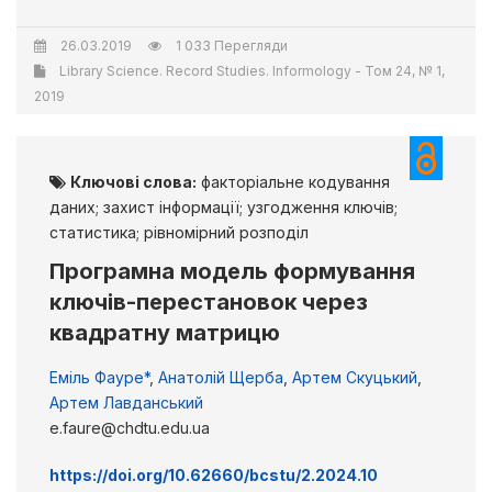
26.03.2019
1 033 Перегляди
Library Science. Record Studies. Informology - Том 24, № 1,
2019
Ключові слова:
факторіальне кодування
даних; захист інформації; узгодження ключів;
статистика; рівномірний розподіл
Програмна модель формування
ключів-перестановок через
квадратну матрицю
Еміль Фауре*
,
Анатолій Щерба
,
Артем Скуцький
,
Артем Лавданський
e.faure@chdtu.edu.ua
https://doi.org/10.62660/bcstu/2.2024.10