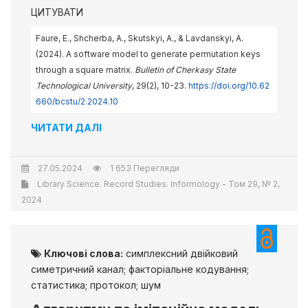
ЦИТУВАТИ
Faure, E., Shcherba, А., Skutskyi, A., & Lavdanskyi, A.
(2024). A software model to generate permutation keys
through a square matrix.
Bulletin of Cherkasy State
Technological University
, 29(2), 10-23.
https://doi.org/10.62
660/bcstu/2.2024.10
ЧИТАТИ ДАЛІ
27.05.2024
1 653 Перегляди
Library Science. Record Studies. Informology - Том 29, № 2,
2024
Ключові слова:
симплексний двійковий
симетричний канал; факторіальне кодування;
статистика; протокол; шум