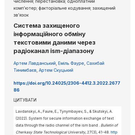
числення; перестановка; одноплатний
комп’ютер; факторіальне кодування; захищений
зв’язок
Система захищеного
інформаційного обміну
текстовими даними через
радіоканал ism-діапазону
Артем Лавданський
,
Еміль Фауре
,
Сахибай
Тинимбаєв
,
Артем Скуцький
https://doi.org/10.24025/2306-4412.3.2022.2677
86
ЦИТУВАТИ
Lavdanskyi, A., Faure, E., Tynymbayev, S., & Skutskyi, A.
(2022). System for secure information exchange of text
data through the radio channel of the ism band .
Bulletin of
Cherkasy State Technological University
, 27(3), 41-48.
http