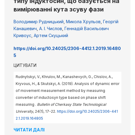
типу індуктосин, що базується на
вимірюванні кута зсуву фази
Володимир Рудницький
,
Микола Хрульов
,
Георгій
Канашевич
,
А. І. Числов
,
Геннадій Васильович
Кривоус
,
Артем Скуцький
https://doi.org/10.24025/2306-4412.1.2019.16480
5
ЦИТУВАТИ
Rudnytskyi, V., Khrulov, M., Kanashevych, G., Chislov, A.,
Kryvous, H., & Skutskyi, A. (2019). Analysis of dynamic error
of movement measurement method by measuring
converter of inductosyn type based on phase shift
measuring .
Bulletin of Cherkasy State Technological
University
, 24(1), 17-22.
https://doi.org/10.24025/2306-441
2.1.2019.164805
ЧИТАТИ ДАЛІ