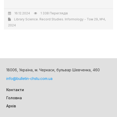
16.12.2024
1 338 Переглядів
Library Science. Record Studies. Informology - Том 29, №4,
2024
18006, Україна, м. Черкаси, бульвар Шевченка, 460
info@bulletin-chstu.com.ua
Контакти
Головна
Архів