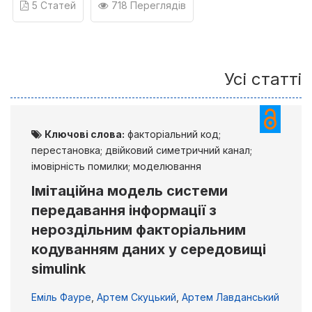
5 Статей
718 Переглядів
Усі статті
Ключові слова:
факторіальний код;
перестановка; двійковий симетричний канал;
імовірність помилки; моделювання
Імітаційна модель системи
передавання інформації з
нероздільним факторіальним
кодуванням даних у середовищі
simulink
Еміль Фауре
,
Артем Скуцький
,
Артем Лавданський