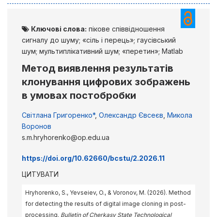
Ключові слова:
пікове співвідношення
сигналу до шуму; «сіль і перець»; гаусівський
шум; мультиплікативний шум; «перетин»; Matlab
Метод виявлення результатів
клонування цифрових зображень
в умовах постобробки
Світлана Григоренко*
,
Олександр Євсеєв
,
Микола
Воронов
s.m.hryhorenko@op.edu.ua
https://doi.org/10.62660/bcstu/2.2026.11
ЦИТУВАТИ
Hryhorenko, S., Yevseiev, O., & Voronov, M. (2026). Method
for detecting the results of digital image cloning in post-
processing.
Bulletin of Cherkasy State Technological