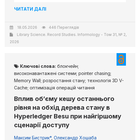
ЧИТАТИ ДАЛІ
18.05.2026
446 Переглядів
Library Science. Record Studies. Informology - Том 31, № 2,
2026
Ключові слова:
блокчейн;
високонавантажені системи; pointer chasing;
Memory Wall; розростання стану; технологія 3D V-
Cache; оптимізація операцій читання
Вплив об’єму кешу останнього
рівня на обхід дерева стану в
Hyperledger Besu при найгіршому
сценарії доступу
Максим Бистрик*
,
Олександр Хошаба