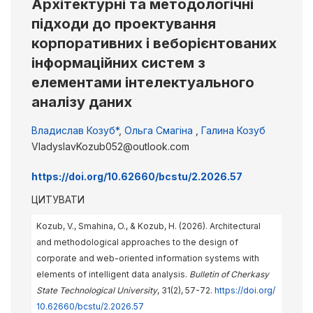
Архітектурні та методологічні
підходи до проектування
корпоративних і веборієнтованих
інформаційних систем з
елементами інтелектуального
аналізу даних
Владислав Козуб*
,
Ольга Смагіна
,
Галина Козуб
VladyslavKozub052@outlook.com
https://doi.org/10.62660/bcstu/2.2026.57
ЦИТУВАТИ
Kozub, V., Smahina, O., & Kozub, H. (2026). Architectural
and methodological approaches to the design of
corporate and web-oriented information systems with
elements of intelligent data analysis.
Bulletin of Cherkasy
State Technological University
, 31(2), 57-72.
https://doi.org/
10.62660/bcstu/2.2026.57