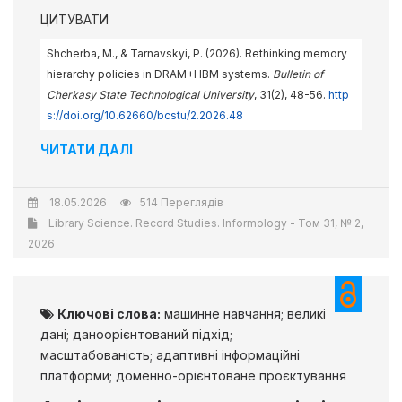
ЦИТУВАТИ
Shcherba, M., & Tarnavskyi, P. (2026). Rethinking memory
hierarchy policies in DRAM+HBM systems.
Bulletin of
Cherkasy State Technological University
, 31(2), 48-56.
http
s://doi.org/10.62660/bcstu/2.2026.48
ЧИТАТИ ДАЛІ
18.05.2026
514 Переглядів
Library Science. Record Studies. Informology - Том 31, № 2,
2026
Ключові слова:
машинне навчання; великі
дані; даноорієнтований підхід;
масштабованість; адаптивні інформаційні
платформи; доменно-орієнтоване проєктування