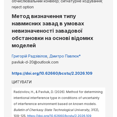
обчислювальний конвеєр; сигнатурне кодування;
reject option
Метод визначення типу
навмисних завад в умовах
невизначеності завадової
обстановки на основі відомих
моделей
Григорій Радзівілов
,
Дмитро Павлюк*
pavliuk-d-20@outlook.com
https://doi.org/10.62660/bcstu/2.2026.109
ЦИТУВАТИ
Radzivilov, H., & Pavliuk, D. (2026). Method for determining
intentional interference type in conditions of uncertainty
of interference environment based on known models.
Bulletin of Cherkasy State Technological University
, 31(2),
109-125.
https://doi.org/10.62660/bcstu/2.2026.109