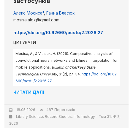
застосунків
Алекс Мосиса*
,
Ганна Власюк
mosisa.alex@gmail.com
https://doi.org/10.62660/bcstu/2.2026.27
ЦИТУВАТИ
Mosisa, A., & Vlasiuk, H. (2026). Comparative analysis of
convolutional neural networks and bilinear interpolation for
mobile applications.
Bulletin of Cherkasy State
Technological University
, 31(2), 27-34.
https://doi.org/10.62
660/bcstu/2.2026.27
ЧИТАТИ ДАЛІ
18.05.2026
487 Переглядів
Library Science. Record Studies. Informology - Том 31, № 2,
2026