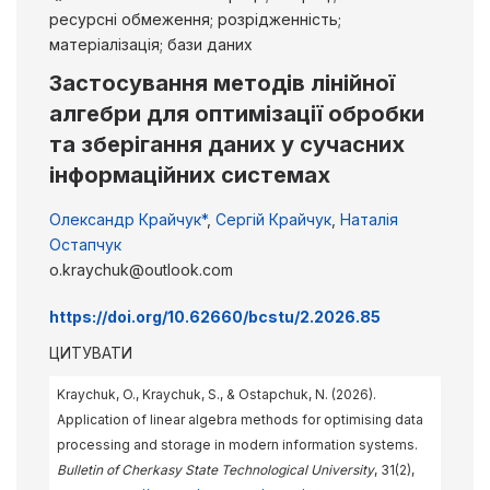
ресурсні обмеження; розрідженність;
матеріалізація; бази даних
Застосування методів лінійної
алгебри для оптимізації обробки
та зберігання даних у сучасних
інформаційних системах
Олександр Крайчук*
,
Сергій Крайчук
,
Наталія
Остапчук
o.kraychuk@outlook.com
https://doi.org/10.62660/bcstu/2.2026.85
ЦИТУВАТИ
Kraychuk, O., Kraychuk, S., & Ostapchuk, N. (2026).
Application of linear algebra methods for optimising data
processing and storage in modern information systems.
Bulletin of Cherkasy State Technological University
, 31(2),