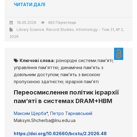
ЧИТАТИ ДАЛІ
18.05.2026
482 Перегляди
Library Science. Record Studies. Informology - Том 31, № 2,
2026
Ключові слова:
різнорідні системи пам’яті;
управління пам’яттю; динамічна пам’ять з
довільним доступом; пам’ять з високою
пропускною здатністю; ієрархія пам’яті
Переосмислення політик ієрархії
пам’яті в системах DRAM+HBM
Максим Щерба*
,
Петро Тарнавський
Maksym.Shcherba@lnu.edu.ua
https://doi.org/10.62660/bcstu/2.2026.48