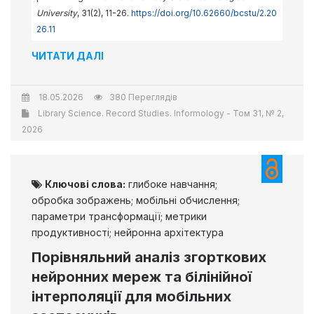
University
, 31(2), 11-26.
https://doi.org/10.62660/bcstu/2.20
26.11
ЧИТАТИ ДАЛІ
18.05.2026
380 Переглядів
Library Science. Record Studies. Informology - Том 31, № 2,
2026
Ключові слова:
глибоке навчання;
обробка зображень; мобільні обчислення;
параметри трансформації; метрики
продуктивності; нейронна архітектура
Порівняльний аналіз згорткових
нейронних мереж та білінійної
інтерполяції для мобільних