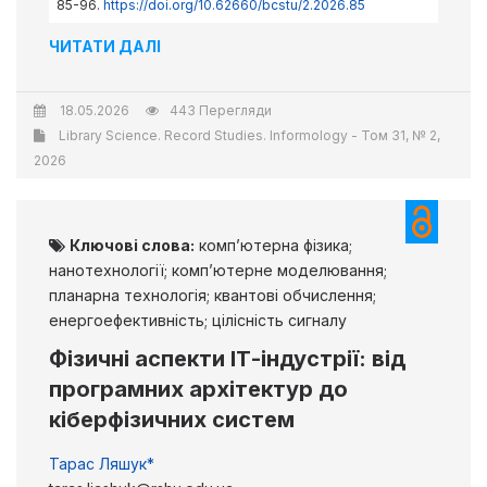
85-96.
https://doi.org/10.62660/bcstu/2.2026.85
ЧИТАТИ ДАЛІ
18.05.2026
443 Перегляди
Library Science. Record Studies. Informology - Том 31, № 2,
2026
Ключові слова:
комп’ютерна фізика;
нанотехнології; комп’ютерне моделювання;
планарна технологія; квантові обчислення;
енергоефективність; цілісність сигналу
Фізичні аспекти ІТ-індустрії: від
програмних архітектур до
кіберфізичних систем
Тарас Ляшук*