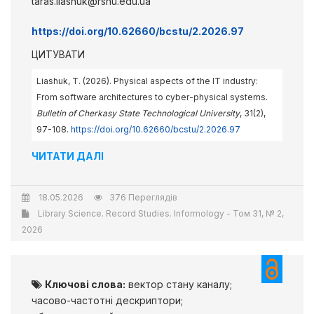
taras.liashuk@rshu.edu.ua
https://doi.org/10.62660/bcstu/2.2026.97
ЦИТУВАТИ
Liashuk, T. (2026). Physical aspects of the IT industry:
From software architectures to cyber-physical systems.
Bulletin of Cherkasy State Technological University
, 31(2),
97-108.
https://doi.org/10.62660/bcstu/2.2026.97
ЧИТАТИ ДАЛІ
18.05.2026
376 Переглядів
Library Science. Record Studies. Informology - Том 31, № 2,
2026
Ключові слова:
вектор стану каналу;
часово-частотні дескриптори;