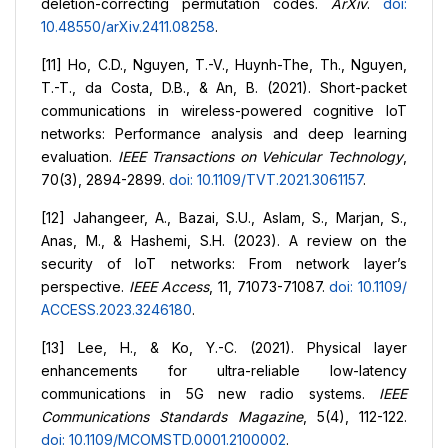
deletion-correcting permutation codes.
ArXiv
.
doi:
10.48550/arXiv.2411.08258
.
[11] Ho, C.D., Nguyen, T.-V., Huynh-The, Th., Nguyen,
T.-T., da Costa, D.B., & An, B. (2021). Short-packet
communications in wireless-powered cognitive IoT
networks: Performance analysis and deep learning
evaluation.
IEEE Transactions on Vehicular Technology
,
70(3), 2894-2899.
doi: 10.1109/TVT.2021.3061157
.
[12] Jahangeer, A., Bazai, S.U., Aslam, S., Marjan, S.,
Anas, M., & Hashemi, S.H. (2023). A review on the
security of IoT networks: From network layer’s
perspective.
IEEE Access
, 11, 71073-71087.
doi: 10.1109/
ACCESS.2023.3246180
.
[13] Lee, H., & Ko, Y.-C. (2021). Physical layer
enhancements for ultra-reliable low-latency
communications in 5G new radio systems.
IEEE
Communications Standards Magazine
, 5(4), 112-122.
doi: 10.1109/MCOMSTD.0001.2100002
.