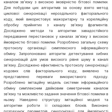
каналом зв’язку з високою імовірністю бітової помилки.
Для побудови цих алгоритмів за основу взято метод
циклової синхронізації нероздільного факторіального
коду, який використовує мажоритарну та кореляційну
обробку прийнятих з каналу зв’язку фрагментів.
Досліджено методи та алгоритми завадостійкого
передавання перестановок у каналах зв’язку з високою
ймовірністю бітової помилки. Розроблено загальну схему
протоколу організації симплексного інформаційного
обміну. Запропоновано алгоритм детектування хибних
синхронізацій для умов високого рівня шуму в каналі
зв’язку. Досліджено ефективність протоколу синхронізації
кодових слів факторіального коду, виявлено та
представлено переваги використаного підходу.
Розроблено імітаційну модель системи інформаційного
обміну симплексним двійковим симетричним каналом
зв’язку та можливістю задання значення бітової помилки в
ньому. Наведено структуру імітаційної моделі та
алгоритми роботи її складових блоків. Виконано
розрахунок параметрів синхронізації для ймовірності