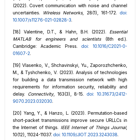
(2022). Covert communication with noise and channel
uncertainties.
Wireless Networks
, 28(1), 161-172.
doi:
10.1007/s11276-021-02828-3
.
[18] Valentine, D.T., & Hahn, B.H. (2022).
Essential
MATLAB for engineers and scientists
(8th ed.).
Cambridge: Academic Press.
doi: 10.1016/C2021-0-
01607-2
.
[19] Vlasenko, V., Shchavinskyi, Yu., Zaporozhchenko,
M., & Tyshchenko, V. (2023). Analysis of technologies
for building a data transmission network with high
requirements for information security, reliability and
delay.
Connectivity
, 163(3), 8-15.
doi: 10.31673/2412-
9070.2023.032030
.
[20] Yang, Y., & Hanzo, L. (2023). Permutation-based
short-packet transmissions improve secure URLLCs in
the Internet of things.
IEEE Internet of Things Journal
,
10(12), 11024-11037.
doi: 10.1109/JIOT.2023.3243038
.