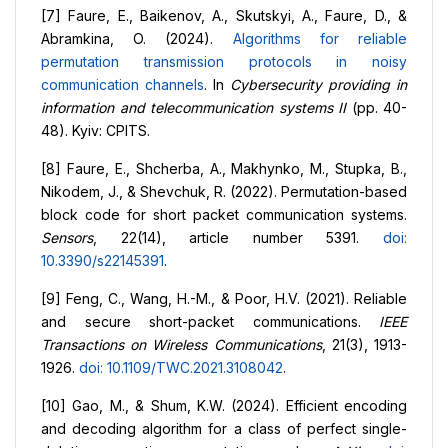
[7] Faure, E., Baikenov, A., Skutskyi, A., Faure, D., &
Abramkina, O. (2024).
Algorithms for reliable
permutation
transmission protocols in noisy
communication channels
. In
Cybersecurity providing in
information and telecommunication systems II
(pp. 40-
48). Kyiv: CPITS.
[8] Faure, E., Shcherba, A., Makhynko, M., Stupka, B.,
Nikodem, J., & Shevchuk, R. (2022). Permutation-based
block code for short packet communication systems.
Sensors
, 22(14), article number 5391.
doi:
10.3390/s22145391
.
[9] Feng, C., Wang, H.-M., & Poor, H.V. (2021). Reliable
and secure short-packet communications.
IEEE
Transactions on Wireless Communications
, 21(3), 1913-
1926.
doi: 10.1109/TWC.2021.3108042
.
[10] Gao, M., & Shum, K.W. (2024). Efficient encoding
and decoding algorithm for a class of perfect single-