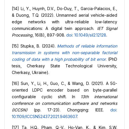
[14] Li, Y., Huynh, D.V., Do-Duy, T., Garcia-Palacios, E.,
& Duong, T.Q. (2022). Unmanned aerial vehicle-aided
edge networks with ultra-reliable low-latency
communications: A digital twin approach.
IET Signal
Processing
, 16(8), 897-908.
doi: 10.1049/sil2.12128
.
[15] Stupka, B. (2024).
Methods of reliable information
transmission in systems with non-separable factorial
coding of
data with a high probability of bit error
. (PhD
tesis, Cherkasy State Technological University,
Cherkasy, Ukraine).
[16] Sun, Y., Li, H., Guo, C., & Wang, D. (2021). A 5G-
oriented LDPC encoder based on byte-parallel
configurable cyclic shift. In
13th international
conference on communication software and networks
(ICCSN)
(pp. 17-23). Chongqing: IEEE.
doi:
10.1109/ICCSN52437.2021.9463607
.
[17] Ta, H.Q., Pham, Q.-V., Ho-Van, K., & Kim, S.W.