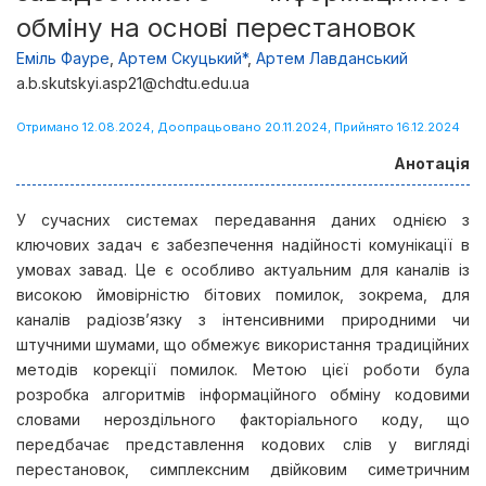
обміну на основі перестановок
Еміль Фауре
,
Артем Скуцький*
,
Артем Лавданський
a.b.skutskyi.asp21@chdtu.edu.ua
Отримано 12.08.2024, Доопрацьовано 20.11.2024, Прийнято 16.12.2024
Анотація
У сучасних системах передавання даних однією з
ключових задач є забезпечення надійності комунікації в
умовах завад. Це є особливо актуальним для каналів із
високою ймовірністю бітових помилок, зокрема, для
каналів радіозв’язку з інтенсивними природними чи
штучними шумами, що обмежує використання традиційних
методів корекції помилок. Метою цієї роботи була
розробка алгоритмів інформаційного обміну кодовими
словами нероздільного факторіального коду, що
передбачає представлення кодових слів у вигляді
перестановок, симплексним двійковим симетричним