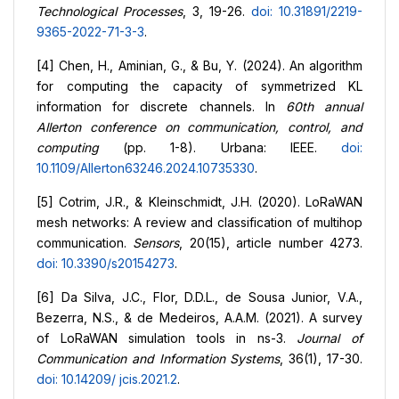
Technological Processes
, 3, 19-26.
doi: 10.31891/2219-
9365-2022-71-3-3
.
[4] Chen, H., Aminian, G., & Bu, Y. (2024). An algorithm
for computing the capacity of symmetrized KL
information for discrete channels. In
60th annual
Allerton conference on communication, control, and
computing
(pp. 1-8). Urbana: IEEE.
doi:
10.1109/Allerton63246.2024.10735330
.
[5] Cotrim, J.R., & Kleinschmidt, J.H. (2020). LoRaWAN
mesh networks: A review and classification of multihop
communication.
Sensors
, 20(15), article number 4273.
doi: 10.3390/s20154273
.
[6] Da Silva, J.C., Flor, D.D.L., de Sousa Junior, V.A.,
Bezerra, N.S., & de Medeiros, A.A.M. (2021). A survey
of LoRaWAN simulation tools in ns-3.
Journal of
Communication and Information Systems
, 36(1), 17-30.
doi: 10.14209/
jcis.2021.2
.