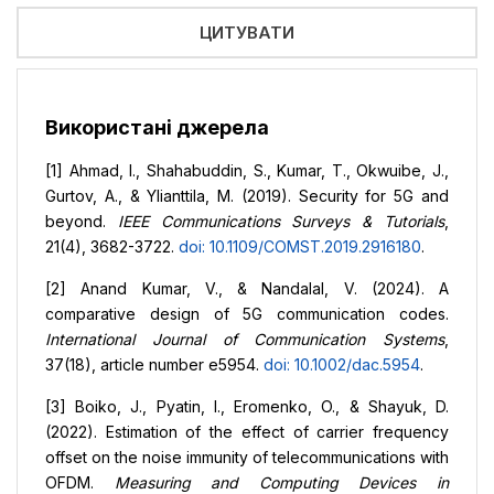
ЦИТУВАТИ
Використані джерела
[1] Ahmad, I., Shahabuddin, S., Kumar, T., Okwuibe, J.,
Gurtov, A., & Ylianttila, M. (2019). Security for 5G and
beyond.
IEEE Communications Surveys & Tutorials
,
21(4), 3682-3722.
doi: 10.1109/COMST.2019.2916180
.
[2] Anand Kumar, V., & Nandalal, V. (2024). A
comparative design of 5G communication codes.
International Journal of Communication Systems
,
37(18), article number e5954.
doi: 10.1002/dac.5954
.
[3] Boiko, J., Pyatin, I., Eromenko, O., & Shayuk, D.
(2022). Estimation of the effect of carrier frequency
offset on the noise immunity of telecommunications with
OFDM.
Measuring and Computing Devices in