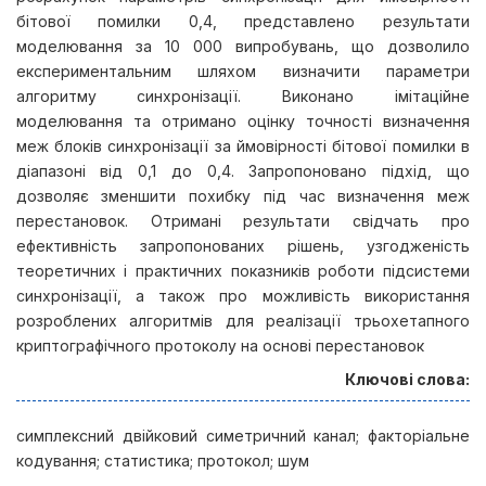
бітової помилки 0,4, представлено результати
моделювання за 10 000 випробувань, що дозволило
експериментальним шляхом визначити параметри
алгоритму синхронізації. Виконано імітаційне
моделювання та отримано оцінку точності визначення
меж блоків синхронізації за ймовірності бітової помилки в
діапазоні від 0,1 до 0,4. Запропоновано підхід, що
дозволяє зменшити похибку під час визначення меж
перестановок. Отримані результати свідчать про
ефективність запропонованих рішень, узгодженість
теоретичних і практичних показників роботи підсистеми
синхронізації, а також про можливість використання
розроблених алгоритмів для реалізації трьохетапного
криптографічного протоколу на основі перестановок
Ключові слова:
симплексний двійковий симетричний канал; факторіальне
кодування; статистика; протокол; шум