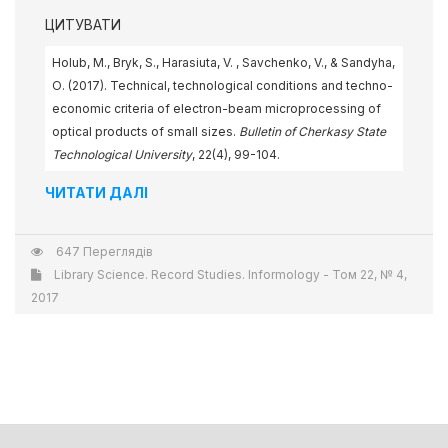
ЦИТУВАТИ
Holub, M., Bryk, S., Harasiuta, V. , Savchenko, V., & Sandyha,
О. (2017). Technical, technological conditions and techno-
economic criteria of electron-beam microprocessing of
optical products of small sizes.
Bulletin of Cherkasy State
Technological University
, 22(4), 99-104.
ЧИТАТИ ДАЛІ
647 Переглядів
Library Science. Record Studies. Informology - Том 22, № 4,
2017