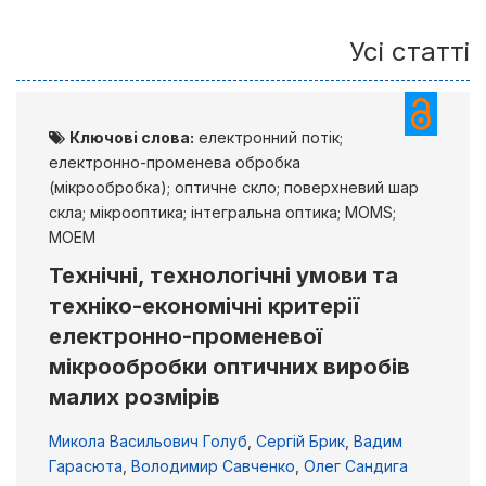
Усі статті
Ключові слова:
електронний потік;
електронно-променева обробка
(мікрообробка); оптичне скло; поверхневий шар
скла; мікрооптика; інтегральна оптика; МОМS;
MОEM
Технічні, технологічні умови та
техніко-економічні критерії
електронно-променевої
мікрообробки оптичних виробів
малих розмірів
Микола Васильович Голуб
,
Сергій Брик
,
Вадим
Гарасюта
,
Володимир Савченко
,
Олег Сандига