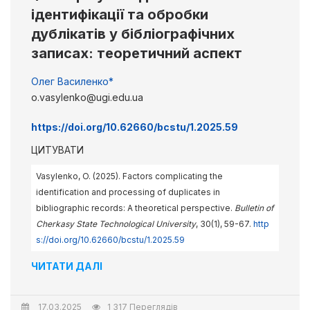
ідентифікації та обробки
дублікатів у бібліографічних
записах: теоретичний аспект
Олег Василенко*
o.vasylenko@ugi.edu.ua
https://doi.org/10.62660/bcstu/1.2025.59
ЦИТУВАТИ
Vasylenko, O. (2025). Factors complicating the
identification and processing of duplicates in
bibliographic records: A theoretical perspective.
Bulletin of
Cherkasy State Technological University
, 30(1), 59-67.
http
s://doi.org/10.62660/bcstu/1.2025.59
ЧИТАТИ ДАЛІ
17.03.2025
1 317 Переглядів