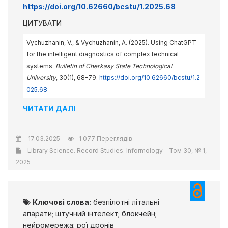
https://doi.org/10.62660/bcstu/1.2025.68
ЦИТУВАТИ
Vychuzhanin, V., & Vychuzhanin, A. (2025). Using ChatGPT
for the intelligent diagnostics of complex technical
systems.
Bulletin of Cherkasy State Technological
University
, 30(1), 68-79.
https://doi.org/10.62660/bcstu/1.2
025.68
ЧИТАТИ ДАЛІ
17.03.2025
1 077 Переглядів
Library Science. Record Studies. Informology - Том 30, № 1,
2025
Ключові слова:
безпілотні літальні
апарати; штучний інтелект; блокчейн;
нейромережа; рої дронів