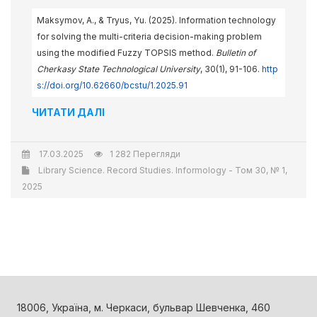
Maksymov, A., & Tryus, Yu. (2025). Information technology
for solving the multi-criteria decision-making problem
using the modified Fuzzy TOPSIS method.
Bulletin of
Cherkasy State Technological University
, 30(1), 91-106.
http
s://doi.org/10.62660/bcstu/1.2025.91
ЧИТАТИ ДАЛІ
17.03.2025
1 282 Перегляди
Library Science. Record Studies. Informology - Том 30, № 1,
2025
18006, Україна, м. Черкаси, бульвар Шевченка, 460