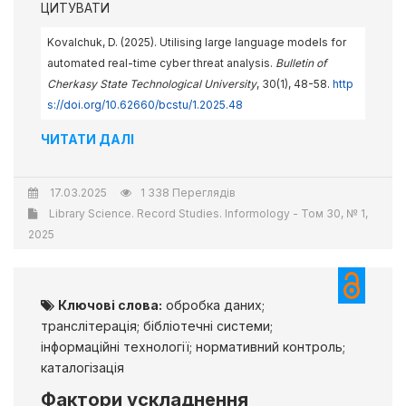
ЦИТУВАТИ
Kovalchuk, D. (2025). Utilising large language models for
automated real-time cyber threat analysis.
Bulletin of
Cherkasy State Technological University
, 30(1), 48-58.
http
s://doi.org/10.62660/bcstu/1.2025.48
ЧИТАТИ ДАЛІ
17.03.2025
1 338 Переглядів
Library Science. Record Studies. Informology - Том 30, № 1,
2025
Ключові слова:
обробка даних;
транслітерація; бібліотечні системи;
інформаційні технології; нормативний контроль;
каталогізація
Фактори ускладнення