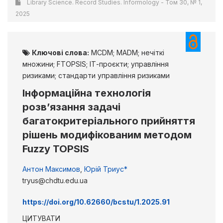
Library Science. Record Studies. Informology - Том 30, № 1,
2025
Ключові слова:
MCDM; MADM; нечіткі
множини; FTOPSIS; ІТ-проєкти; управління
ризиками; стандарти управління ризиками
Інформаційна технологія
розв’язання задачі
багатокритеріального прийняття
рішень модифікованим методом
Fuzzy TOPSIS
Антон Максимов
,
Юрій Триус*
tryus@chdtu.edu.ua
https://doi.org/10.62660/bcstu/1.2025.91
ЦИТУВАТИ