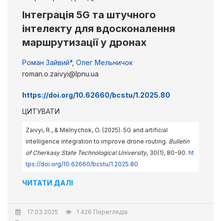
Інтеграція 5G та штучного
інтелекту для вдосконалення
маршрутизації у дронах
Роман Зайвий*
,
Олег Мельничок
roman.o.zaivyi@lpnu.ua
https://doi.org/10.62660/bcstu/1.2025.80
ЦИТУВАТИ
Zaivyi, R., & Melnychok, O. (2025). 5G and artificial
intelligence integration to improve drone routing.
Bulletin
of Cherkasy State Technological University
, 30(1), 80-90.
ht
tps://doi.org/10.62660/bcstu/1.2025.80
ЧИТАТИ ДАЛІ
17.03.2025
1 426 Переглядів