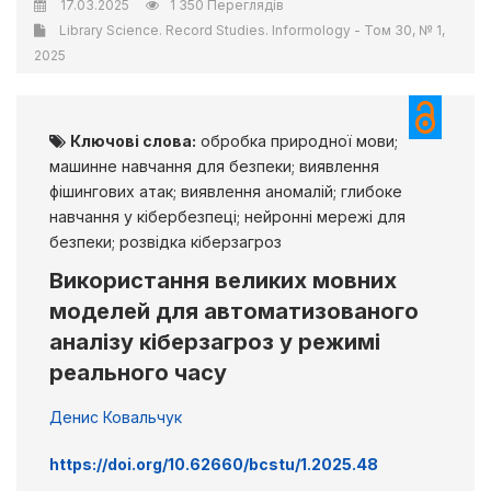
17.03.2025
1 350 Переглядів
Library Science. Record Studies. Informology - Том 30, № 1,
2025
Ключові слова:
обробка природної мови;
машинне навчання для безпеки; виявлення
фішингових атак; виявлення аномалій; глибоке
навчання у кібербезпеці; нейронні мережі для
безпеки; розвідка кіберзагроз
Використання великих мовних
моделей для автоматизованого
аналізу кіберзагроз у режимі
реального часу
Денис Ковальчук
https://doi.org/10.62660/bcstu/1.2025.48