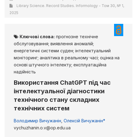
Library Science. Record Studies. Informology - Том 30, № 1,
2025
Ключові слова:
прогнозне технічне
обслуговування; виявлення аномалій;
енергетичні системи суден; інтелектуальний
моніторинг; аналітика в реальному часі; оцінка на
основі штучного інтелекту; експлуатаційна
надійність
Використання ChatGPT під час
інтелектуальної діагностики
технічного стану складних
технічних систем
Володимир Вичужанін
,
Олексій Вичужанін*
vychuzhanin.o.v@op.edu.ua