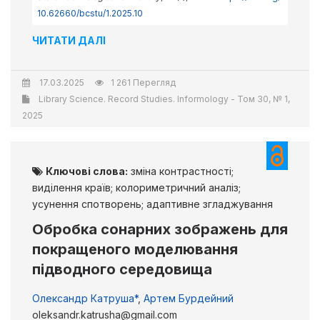
10.62660/bcstu/1.2025.10
ЧИТАТИ ДАЛІ
17.03.2025
1 261 Перегляд
Library Science. Record Studies. Informology - Том 30, № 1,
2025
Ключові слова:
зміна контрастності;
виділення країв; колориметричний аналіз;
усунення спотворень; адаптивне згладжування
Обробка сонарних зображень для
покращеного моделювання
підводного середовища
Олександр Катруша*
,
Артем Бурдейний
oleksandr.katrusha@gmail.com