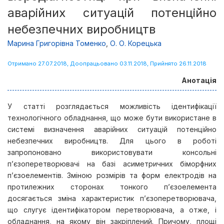
аварійних ситуацій потенційно
небезпечних виробництв
Марина Григорівна Томенко
,
О. О. Корецька
Отримано 27.07.2018, Доопрацьовано 03.11.2018, Прийнято 26.11.2018
Анотація
У статті розглядається можливість ідентифікації
технологічного обладнання, що може бути використане в
системі визначення аварійних ситуацій потенційно
небезпечних виробництв. Для цього в роботі
запропоновано використовувати консольні
п’єзоперетворювачі на базі асиметричних біморфних
п’єзоелементів. Зміною розмірів та форм електродів на
протилежних сторонах тонкого п’єзоелемента
досягається зміна характеристик п’єзоперетворювача,
що слугує ідентифікатором перетворювача, а отже, і
обладнання, на якому він закріплений. Причому, площі