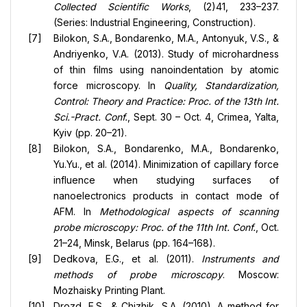
Collected Scientific Works
, (2)41, 233–237.
(Series: Industrial Engineering, Construction).
Bilokon, S.A., Bondarenko, M.A., Antonyuk, V.S., &
Andriyenko, V.A. (2013). Study of microhardness
of thin films using nanoindentation by atomic
force microscopy. In
Quality, Standardization,
Control: Theory and Practice: Proc. of the 13th Int.
Sci.-Pract. Conf.
, Sept. 30 – Oct. 4, Crimea, Yalta,
Kyiv (pp. 20–21).
Bilokon, S.A., Bondarenko, M.A., Bondarenko,
Yu.Yu., et al. (2014). Minimization of capillary force
influence when studying surfaces of
nanoelectronics products in contact mode of
AFM. In
Methodological aspects of scanning
probe microscopy: Proc. of the 11th Int. Conf.
, Oct.
21–24, Minsk, Belarus (pp. 164–168).
Dedkova, E.G., et al. (2011).
Instruments and
methods of probe microscopy
. Moscow:
Mozhaisky Printing Plant.
Drozd, E.S., & Chizhik, S.A. (2010). A method for