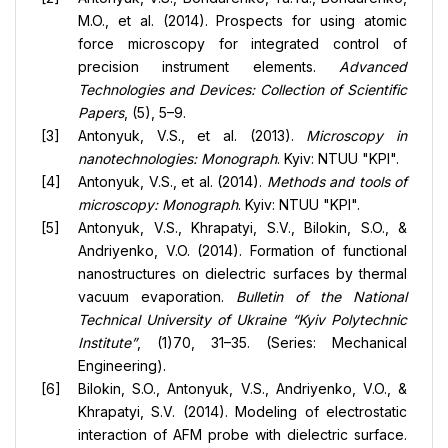
M.O., et al. (2014). Prospects for using atomic
force microscopy for integrated control of
precision instrument elements.
Advanced
Technologies and Devices: Collection of Scientific
Papers
, (5), 5–9.
Antonyuk, V.S., et al. (2013).
Microscopy in
nanotechnologies: Monograph
. Kyiv: NTUU "KPI".
Antonyuk, V.S., et al. (2014).
Methods and tools of
microscopy: Monograph
. Kyiv: NTUU "KPI".
Antonyuk, V.S., Khrapatyi, S.V., Bilokin, S.O., &
Andriyenko, V.O. (2014). Formation of functional
nanostructures on dielectric surfaces by thermal
vacuum evaporation.
Bulletin of the National
Technical University of Ukraine “Kyiv Polytechnic
Institute”
, (1)70, 31–35. (Series: Mechanical
Engineering).
Bilokin, S.O., Antonyuk, V.S., Andriyenko, V.O., &
Khrapatyi, S.V. (2014). Modeling of electrostatic
interaction of AFM probe with dielectric surface.