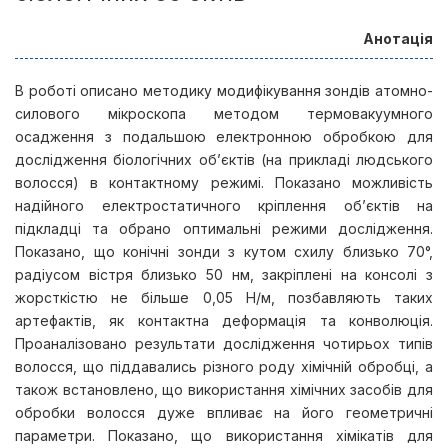
Анотація
В роботі описано методику модифікування зондів атомно-
силового мікроскопа методом термовакуумного
осадження з подальшою електронною обробкою для
дослідження біологічних об’єктів (на прикладі людського
волосся) в контактному режимі. Показано можливість
надійного електростатичного кріплення об’єктів на
підкладці та обрано оптимальні режими дослідження.
Показано, що конічні зонди з кутом схилу близько 70°,
радіусом вістря близько 50 нм, закріплені на консолі з
жорсткістю не більше 0,05 Н/м, позбавляють таких
артефактів, як контактна деформація та конволюція.
Проаналізовано результати дослідження чотирьох типів
волосся, що піддавались різного роду хімічній обробці, а
також встановлено, що використання хімічних засобів для
обробки волосся дуже впливає на його геометричні
параметри. Показано, що використання хімікатів для