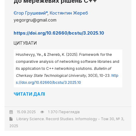
до мережевих рішень C++
Єгор Грушевий*
,
Костянтин Жереб
yegorgru@gmail.com
https://doi.org/10.62660/bcstu/3.2025.10
ЦИТУВАТИ
Hrushevyy, Ye., & Zhereb, K. (2025). Framework for the
comparative analysis of networking software libraries and
its application to C++ networking solutions.
Bulletin of
Cherkasy State Technological University
, 30(3), 10-23.
http
s://doi.org/10.62660/bcstu/3.2025.10
ЧИТАТИ ДАЛІ
15.09.2025
1 370 Переглядів
Library Science. Record Studies. Informology - Том 30, № 3,
2025