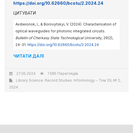
https://doi.org/10.62660/bcstu/2.2024.24
ЦИТУВАТИ
Avdieionok, І., & Borovytskyi, V. (2024). Characterisation of
optical waveguides for photonic integrated circuits.
Bulletin of Cherkasy State Technological University
, 29(2),
24-31.
https://doi.org/10.62660/bcstu/2.2024.24
ЧИТАТИ ДАЛІ
27.05.2024
1 585 Переглядів
Library Science. Record Studies. Informology - Том 29, № 2,
2024