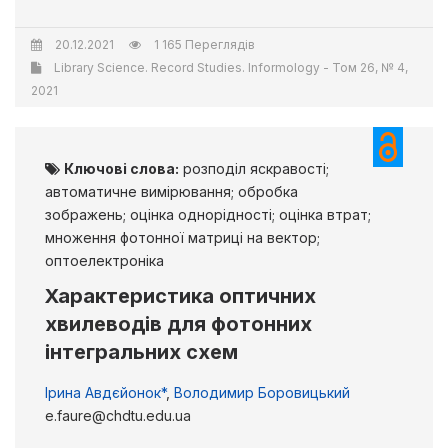
20.12.2021
1 165 Переглядів
Library Science. Record Studies. Informology - Том 26, № 4,
2021
Ключові слова:
розподіл яскравості;
автоматичне вимірювання; обробка
зображень; оцінка однорідності; оцінка втрат;
множення фотонної матриці на вектор;
оптоелектроніка
Характеристика оптичних
хвилеводів для фотонних
інтегральних схем
Ірина Авдєйонок*
,
Володимир Боровицький
e.faure@chdtu.edu.ua