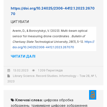
https://doi.org/10.24025/2306-4412.1.2023.2670
70
ЦИТУВАТИ
Averin, D., & Borovytskyi, V. (2023). Multi-beam optical
sensor for measuring drone coordinates .
Bulletin of
Cherkasy State Technological University
, 28(1), 5-12.
https://
doi.org/10.24025/2306-4412.1.2023.267070
ЧИТАТИ ДАЛІ
13.02.2023
1 209 Переглядів
Library Science. Record Studies. Informology - Том 28, № 1,
2023
Ключові слова:
цифрова обробка
зображень; тривимірне цифрове зображення;