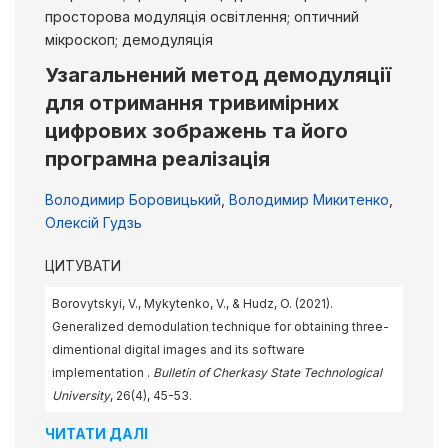
просторова модуляція освітлення; оптичний
мікроскоп; демодуляція
Узагальнений метод демодуляції
для отримання тривимірних
цифрових зображень та його
програмна реалізація
Володимир Боровицький
,
Володимир Микитенко
,
Олексій Гудзь
ЦИТУВАТИ
Borovytskyi, V., Mykytenko, V., & Hudz, O. (2021).
Generalized demodulation technique for obtaining three-
dimentional digital images and its software
implementation .
Bulletin of Cherkasy State Technological
University
, 26(4), 45-53.
ЧИТАТИ ДАЛІ