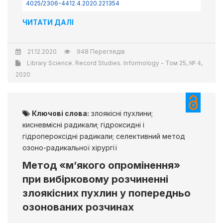
4025/2306-4412.4.2020.221354
ЧИТАТИ ДАЛІ
21.12.2020
948 Переглядів
Library Science. Record Studies. Informology - Том 25, № 4,
2020
Ключові слова:
злоякісні пухлини;
кисневмісні радикали; гідроксидні і
гідропероксідні радикали; селективний метод
озоно-радикальної хірургії
Метод «м’якого опромінення»
при вибірковому розчиненні
злоякісних пухлин у попередньо
озонованих розчинах