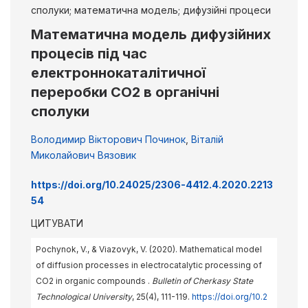
сполуки; математична модель; дифузійні процеси
Математична модель дифузійних
процесів під час
електроннокаталітичної
переробки СО2 в органічні
сполуки
Володимир Вікторович Починок
,
Віталій
Миколайович Вязовик
https://doi.org/10.24025/2306-4412.4.2020.2213
54
ЦИТУВАТИ
Pochynok, V., & Viazovyk, V. (2020). Mathematical model
of diffusion processes in electrocatalytic processing of
CO2 in organic compounds .
Bulletin of Cherkasy State
Technological University
, 25(4), 111-119.
https://doi.org/10.2