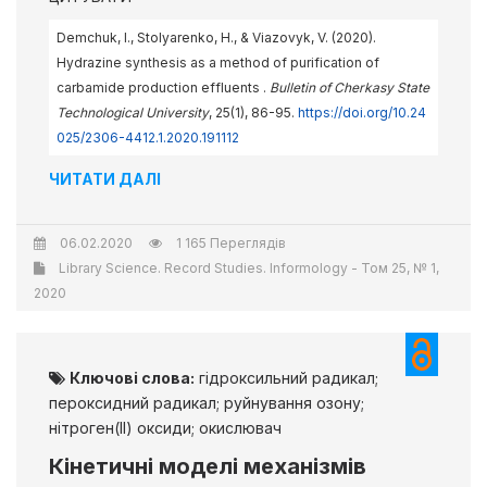
Demchuk, I., Stolyarenko, H., & Viazovyk, V. (2020).
Hydrazine synthesis as a method of purification of
carbamide production effluents .
Bulletin of Cherkasy State
Technological University
, 25(1), 86-95.
https://doi.org/10.24
025/2306-4412.1.2020.191112
ЧИТАТИ ДАЛІ
06.02.2020
1 165 Переглядів
Library Science. Record Studies. Informology - Том 25, № 1,
2020
Ключові слова:
гідроксильний радикал;
пероксидний радикал; руйнування озону;
нітроген(ІІ) оксиди; окислювач
Кінетичні моделі механізмів