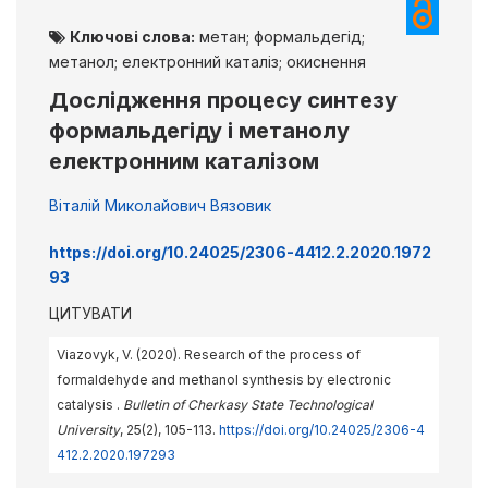
Ключові слова:
метан; формальдегід;
метанол; електронний каталіз; окиснення
Дослідження процесу синтезу
формальдегіду і метанолу
електронним каталізом
Віталій Миколайович Вязовик
https://doi.org/10.24025/2306-4412.2.2020.1972
93
ЦИТУВАТИ
Viazovyk, V. (2020). Research of the process of
formaldehyde and methanol synthesis by electronic
catalysis .
Bulletin of Cherkasy State Technological
University
, 25(2), 105-113.
https://doi.org/10.24025/2306-4
412.2.2020.197293