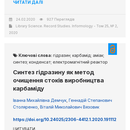
ЧИТАТИ ДАЛІ
24.02.2020
927 Переглядів
Library Science. Record Studies. Informology - Том 25, № 2,
2020
Ключові слова:
гідразин; карбамід; аміак;
синтез; конденсат; електромагнітний реактор
Синтез гідразину як метод
очищення стоків виробництва
карбаміду
Іванна Михайлівна Демчук
,
Геннадій Степанович
Столяренко
,
Віталій Миколайович Вязовик
https://doi.org/10.24025/2306-4412.1.2020.191112
ЦИТУВАТИ