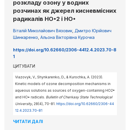
розкладу озону у водних
розчинах як джерел кисневмісних
радикалів HO•2 і HO•
Віталій Миколайович Вязовик
,
Дмитро Юрійович
Шинкаренко
,
Альона Вікторівна Курочка
https://doi.org/10.62660/2306-4412.4.2023.70-8
1
ЦИТУВАТИ
Viazovyk, V., Shynkarenko, D., & Kurochka, A. (2023).
Kinetic models of ozone decomposition mechanisms in
aqueous solutions as sources of oxygen-containing HO2•
and HO• radicals.
Bulletin of Cherkasy State Technological
University
, 28(4), 70-81.
https://doi.org/10.62660/2306-44
12.4.2023.70-81
ЧИТАТИ ДАЛІ