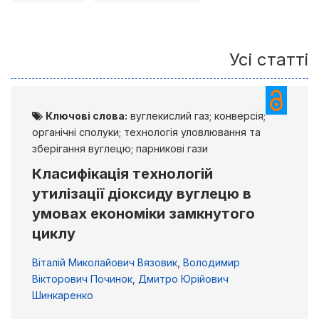
Усі статті
Ключові слова:
вуглекислий газ; конверсія;
органічні сполуки; технологія уловлювання та
зберігання вуглецю; парникові гази
Класифікація технологій
утилізації діоксиду вуглецю в
умовах економіки замкнутого
циклу
Віталій Миколайович Вязовик
,
Володимир
Вікторович Починок
,
Дмитро Юрійович
Шинкаренко