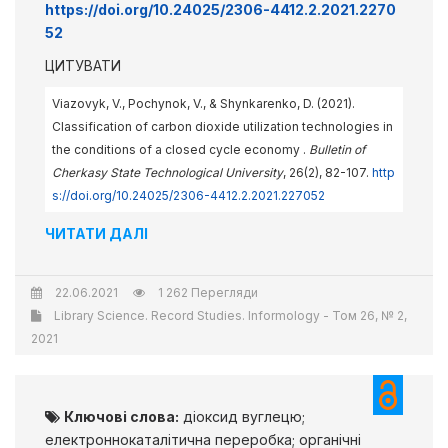
https://doi.org/10.24025/2306-4412.2.2021.2270
52
ЦИТУВАТИ
Viazovyk, V., Pochynok, V., & Shynkarenko, D. (2021).
Classification of carbon dioxide utilization technologies in
the conditions of a closed cycle economy .
Bulletin of
Cherkasy State Technological University
, 26(2), 82-107.
http
s://doi.org/10.24025/2306-4412.2.2021.227052
ЧИТАТИ ДАЛІ
22.06.2021
1 262 Перегляди
Library Science. Record Studies. Informology - Том 26, № 2,
2021
Ключові слова:
діоксид вуглецю;
електроннокаталітична переробка; органічні