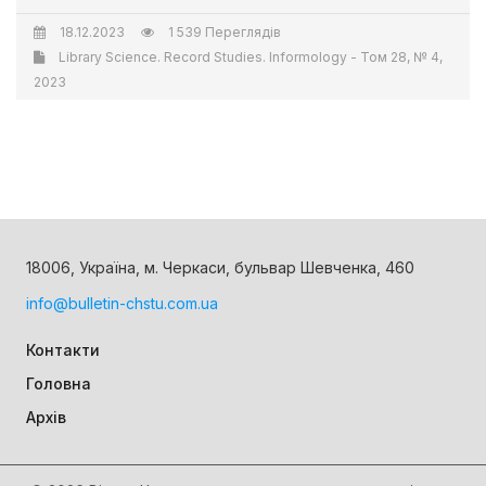
18.12.2023
1 539 Переглядів
Library Science. Record Studies. Informology - Том 28, № 4,
2023
18006, Україна, м. Черкаси, бульвар Шевченка, 460
info@bulletin-chstu.com.ua
Контакти
Головна
Архів