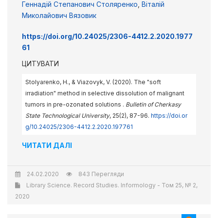
Геннадій Степанович Столяренко
,
Віталій
Миколайович Вязовик
https://doi.org/10.24025/2306-4412.2.2020.1977
61
ЦИТУВАТИ
Stolyarenko, H., & Viazovyk, V. (2020). The "soft
irradiation" method in selective dissolution of malignant
tumors in pre-ozonated solutions .
Bulletin of Cherkasy
State Technological University
, 25(2), 87-96.
https://doi.or
g/10.24025/2306-4412.2.2020.197761
ЧИТАТИ ДАЛІ
24.02.2020
843 Перегляди
Library Science. Record Studies. Informology - Том 25, № 2,
2020