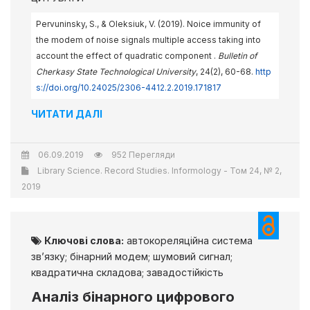
Pervuninsky, S., & Oleksiuk, V. (2019). Noice immunity of
the modem of noise signals multiple access taking into
account the effect of quadratic component .
Bulletin of
Cherkasy State Technological University
, 24(2), 60-68.
http
s://doi.org/10.24025/2306-4412.2.2019.171817
ЧИТАТИ ДАЛІ
06.09.2019
952 Перегляди
Library Science. Record Studies. Informology - Том 24, № 2,
2019
Ключові слова:
автокореляційна система
зв’язку; бінарний модем; шумовий сигнал;
квадратична складова; завадостійкість
Аналіз бінарного цифрового