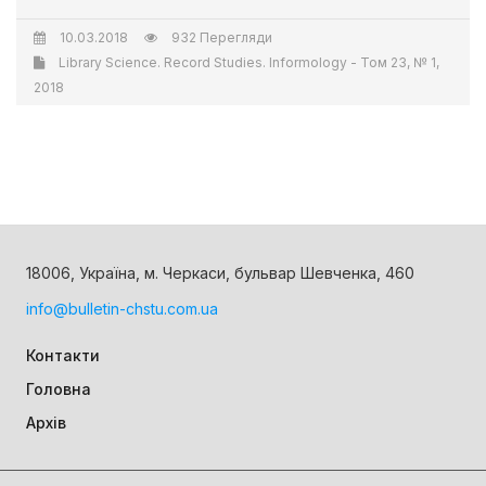
10.03.2018
932 Перегляди
Library Science. Record Studies. Informology - Том 23, № 1,
2018
18006, Україна, м. Черкаси, бульвар Шевченка, 460
info@bulletin-chstu.com.ua
Контакти
Головна
Архів