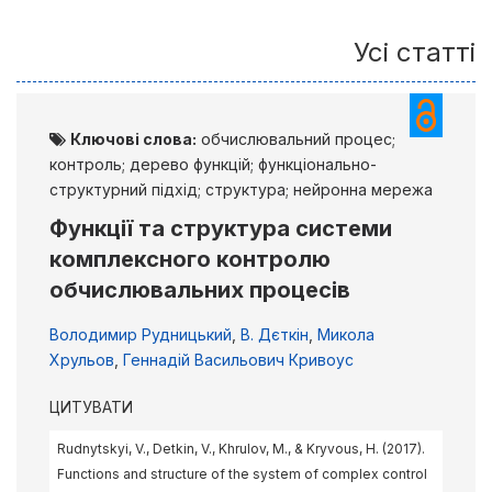
Усі статті
Ключові слова:
обчислювальний процес;
контроль; дерево функцій; функціонально-
структурний підхід; структура; нейронна мережа
Функції та структура системи
комплексного контролю
обчислювальних процесів
Володимир Рудницький
,
В. Дєткін
,
Микола
Хрульов
,
Геннадій Васильович Кривоус
ЦИТУВАТИ
Rudnytskyi, V., Detkin, V., Khrulov, M., & Kryvous, H. (2017).
Functions and structure of the system of complex control