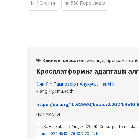
1 Стаття
568 Переглядів
Ключові слова:
оптимізація; програмне заб
Кросплатформна адаптація алг
Сян Лі*
,
Тампрасірт Анукуль
,
Фанлі Ін
xiang_l@cmu.ac.th
https://doi.org/10.62660/bcstu/2.2024.4510
ЦИТУВАТИ
Li, X., Anukul, T., & Ying, F. (2024). Cross-platform ada
stu/2.2024.4510.62660/2.2024.45