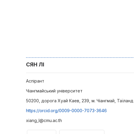
СЯН ЛІ
Аспірант
Чіангмайський університет
50200, дорога Хуай Каев, 239, м. Чіангмай, Таїланд
https://orcid.org/0009-0000-7073-3646
xiang_l@cmu.ac.th