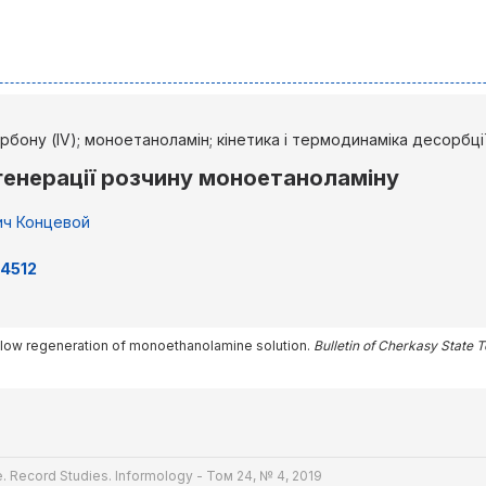
арбону (IV); моноетаноламін; кінетика і термодинаміка десорбц
енерації розчину моноетаноламіну
ич Концевой
84512
o-flow regeneration of monoethanolamine solution.
Bulletin of Cherkasy State 
. Record Studies. Informology - Том 24, № 4, 2019