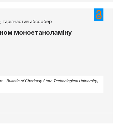
ї; тарілчастий абсорбер
чином моноетаноламіну
on .
Bulletin of Cherkasy State Technological University
,