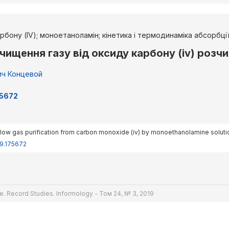
арбону (IV); моноетаноламін; кінетика і термодинаміка абсорбці
ищення газу від оксиду карбону (iv) роз
ич Концевой
75672
-flow gas purification from carbon monoxide (iv) by monoethanolamine soluti
19.175672
e. Record Studies. Informology - Том 24, № 3, 2019