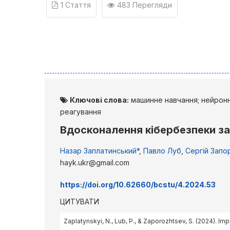
1 Стаття
483 Перегляди
Ключові слова:
машинне навчання; нейронні
реагування
Вдосконалення кібербезпеки з
Назар Заплатинський*
,
Павло Луб
,
Сергій Зап
hayk.ukr@gmail.com
https://doi.org/10.62660/bcstu/4.2024.53
ЦИТУВАТИ
Zaplatynskyi, N., Lub, P., & Zaporozhtsev, S. (2024). Imp