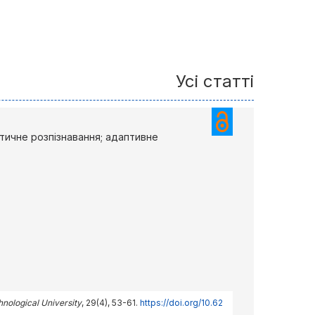
Усі статті
тичне розпізнавання; адаптивне
hnological University
, 29(4), 53-61.
https://doi.org/10.62