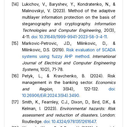
Lukichov, V., Baryshev, Y., Kondratenko, N., &
Malinovskyi, V. (2023). Method of the adaptive
multilayer information protection on the basis of
steganography and cryptography.
Information
Technologies and Computer Engineering
, 20(3),
4-11.
doi: 10.31649/1999-9941-2023-58-3-4-11.
Markovic-Petrovic, J.D., Milinkovic, D., &
Milinkovic, D.S. (2019).
Risk evaluation of SCADA
systems using fuzzy
AHP method
.
International
Journal of Electrical and Computer Engineering
Systems
, 10(2), 71-78.
Petyk, L., & Kravchenko, B. (2024). Risk
management in the banking sector.
Economics
and Region
, 3(94), 122-132.
doi:
10.26906/EiR.2024.3(94).3490
.
Smith, K., Fearnley, C.J., Dixon, D., Bird, D.K., &
Kelman, I. (2023).
Environmental hazards: Risk
assessment and reduction of disasters.
London:
Routledge.
doi: 10.4324/9781351261647
.