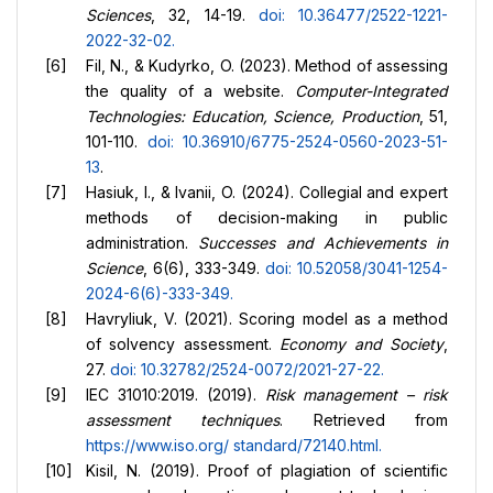
Sciences
, 32, 14-19.
doi: 10.36477/2522-1221-
2022-32-02
.
Fil, N., & Kudyrko, O. (2023). Method of assessing
the quality of a website.
Computer-Integrated
Technologies: Education, Science, Production
, 51,
101-110.
doi: 10.36910/6775-2524-0560-2023-51-
13
.
Hasiuk, I., & Ivanii, O. (2024). Collegial and expert
methods of decision-making in public
administration.
Successes and Achievements in
Science
, 6(6), 333-349.
doi: 10.52058/3041-1254-
2024-6(6)-333-349
.
Havryliuk, V. (2021). Scoring model as a method
of solvency assessment.
Economy and Society
,
27.
doi: 10.32782/2524-0072/2021-27-22
.
IEC 31010:2019. (2019).
Risk management – risk
assessment techniques
. Retrieved from
https://www.iso.org/
standard/72140.html
.
Kisil, N. (2019). Proof of plagiation of scientific