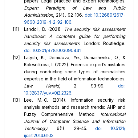
papers: Legal practice and expert technologies.
Expert: Paradigm of Law and Public
Administration
, 2(4), 92-106.
doi: 10.32689/2617-
9660-2019-4-2-92-106
.
Landoll, D. (2021).
The security risk assessment
handbook: A complete guide for performing
security risk assessments
. London: Routledge.
doi: 10.1201/9781003090441
.
Latysh, K., Demidova, Ye., Domashenko, O., &
Kolesnikova, I. (2022). Forensic expert’s mistakes
during conducting some types of criminalistics
expertise in the field of information technologies.
Law Herald
, 2, 93-99.
doi:
10.32837/yuv.v0i2.2326
.
Lee, M.-C. (2014). Information security risk
analysis methods and research trends: AHP and
Fuzzy Comprehensive Method.
International
Journal of Computer Science and Information
Technology
, 6(1), 29-45.
doi: 10.5121/
ijcsit.2014.6103
.