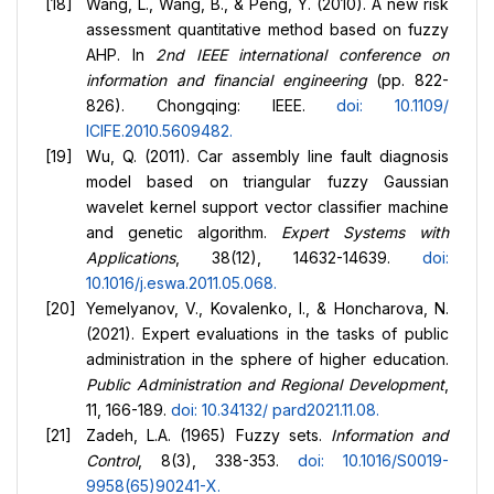
Wang, L., Wang, B., & Peng, Y. (2010). A new risk
assessment quantitative method based on fuzzy
AHP. In
2nd IEEE international conference on
information and financial engineering
(pp. 822-
826). Chongqing: IEEE.
doi: 10.1109/
ICIFE.2010.5609482
.
Wu, Q. (2011). Car assembly line fault diagnosis
model based on triangular fuzzy Gaussian
wavelet kernel support vector classifier machine
and genetic algorithm.
Expert Systems with
Applications
, 38(12), 14632-14639.
doi:
10.1016/j.eswa.2011.05.068
.
Yemelyanov, V., Kovalenko, I., & Honcharova, N.
(2021). Expert evaluations in the tasks of public
administration in the sphere of higher education.
Public Administration and Regional Development
,
11, 166-189.
doi: 10.34132/
pard2021.11.08
.
Zadeh, L.A. (1965) Fuzzy sets.
Information and
Control
, 8(3), 338-353.
doi: 10.1016/S0019-
9958(65)90241-X
.