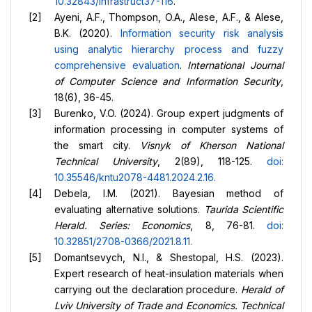
10.32843/infrastruct37-116
.
Ayeni, A.F., Thompson, O.A., Alese, A.F., & Alese,
B.K. (2020).
Information security risk analysis
using analytic
hierarchy process and fuzzy
comprehensive evaluation
.
International Journal
of Computer Science and Information Security
,
18(6), 36-45.
Burenko, V.O. (2024). Group expert judgments of
information processing in computer systems of
the smart city.
Visnyk of Kherson National
Technical University
, 2(89), 118-125.
doi:
10.35546/kntu2078-4481.2024.2.16.
Debela, І.М. (2021). Bayesian method of
evaluating alternative solutions.
Taurida Scientific
Herald. Series: Economics
, 8, 76-81.
doi:
10.32851/2708-0366/2021.8.11
.
Domantsevych, N.I., & Shestopal, H.S. (2023).
Expert research of heat-insulation materials when
carrying out the declaration procedure.
Herald of
Lviv University of Trade and Economics. Technical