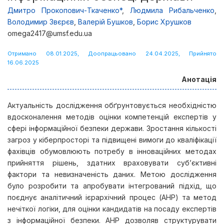
Дмитро Прокопович-Ткаченко*
,
Людмила Рибальченко
,
Володимир Звєрєв
,
Валерій Бушков
,
Борис Хрушков
omega2417@umsf.edu.ua
Отримано 08.01.2025, Доопрацьовано 24.04.2025, Прийнято
16.06.2025
Анотація
Актуальність дослідження обґрунтовується необхідністю
вдосконалення методів оцінки компетенцій експертів у
сфері інформаційної безпеки держави. Зростання кількості
загроз у кіберпросторі та підвищені вимоги до кваліфікації
фахівців обумовлюють потребу в інноваційних методах
прийняття рішень, здатних враховувати суб’єктивні
фактори та невизначеність даних. Метою дослідження
було розробити та апробувати інтегрований підхід, що
поєднує аналітичний ієрархічний процес (АНР) та метод
нечіткої логіки, для оцінки кандидатів на посаду експертів
з інформаційної безпеки. АНР дозволяв структурувати