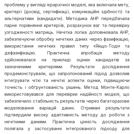
проблему у вигляді ієрархічної моделі, яка включала мету,
критерії (досвід, сертифікації, комунікаційні здібності) та
альтернативи (кандидати). Методика АНР передбачала
парне порівняння критеріїв, розрахунок ваг та перевірку
узгодженості матриць. Нечітка логіка доповнювала АНР,
забезпечуючи обробку нечітких даних через фазифікацію,
використання нечітких правил типу «Якщо-Тоді» та
дефазифікацію. Практична апробація методу
здійснювалася на прикладі оцінки кандидатів за
зазначеними критеріями. Результати дослідження
продемонстрували, що запропонований підхід дозволив
інтегрувати чіткі та нечіткі аспекти оцінки, підвищуючи
точність і обґрунтованість рішень. Метод Монте-Карло
використовувався для перевірки надійності моделі, що
забезпечило стабільність результатів через багаторазове
моделювання варіацій даних. Отримані результати
підтвердили високу адаптивність методу до роботи з
нечіткими даними. Практична цінність дослідження
полягала у застосуванні інтегрованого підходу для