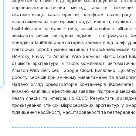
акцентом на стійкість до відмов, масштабування і безпе
порівняльно-аналітичний метод, аналізу технічни
систематизації характеристик платформ оркестрації 
навантаження за критеріями продуктивності, гнучкості, 
fault-tolerance патерни – retry, circuit breaker і fallb
знижують ризик каскадних відмов і підтримують бе
поведінка fault-tolerance патернів залежить від конфігура
повторних спроб і умови активації fallback-механізмів. 
HAProxy, Envoy та Amazon Web Services Elastic Load Bal
стійкість архітектури, а також можливості автоматичн
Amazon Web Services і Google Cloud. Виявлено, що вбуд
роботу сервісів при змінному навантаженні та дозволяю
Надано огляд оркестраторів контейнерів (Kubernetes,
визнано найбільш ефективним завдяки підтримці механіз
health checks та інтеграції з CI/CD. Результати дослі
проєктування стійких мікросервісних архітектур у х
підвищення надійності, масштабованості та безперервнос