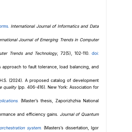
forms
.
International Journal of Informatics and Data
ernational Journal of Emerging Trends in Computer
puter Trends and Technology
, 72(5), 102-110.
doi:
es approach to fault tolerance, load balancing, and
 V.H.S. (2024). A proposed catalog of development
e quality
(pp. 406-416). New York: Association for
lications
.
(Master’s thesis, Zaporizhzhia National
formance and efficiency gains.
Journal of Quantum
orchestration system
.
(Masters’s dissertation, Igor