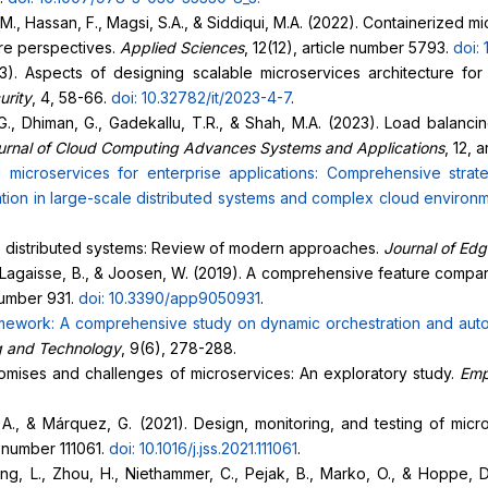
.M., Hassan, F., Magsi, S.A., & Siddiqui, M.A. (2022). Containerized 
re perspectives.
Applied Sciences
, 12(12), article number 5793.
doi:
23). Aspects of designing scalable microservices architecture fo
urity
, 4, 58-66.
doi: 10.32782/it/2023-4-7
.
a, G., Dhiman, G., Gadekallu, T.R., & Shah, M.A. (2023). Load bala
urnal of Cloud Computing Advances Systems and Applications
, 12, 
g microservices for enterprise applications: Comprehensive strat
tion in large-scale
distributed systems and complex cloud environ
able distributed systems: Review of modern approaches.
Journal of Ed
, Lagaisse, B., & Joosen, W. (2019). A comprehensive feature compa
 number 931.
doi: 10.3390/app9050931
.
amework: A comprehensive study on dynamic orchestration and
aut
ng and Technology
, 9(6), 278-288.
Promises and challenges of microservices: An exploratory study.
Emp
 A., & Márquez, G. (2021). Design, monitoring, and testing of micr
le number 111061.
doi: 10.1016/j.jss.2021.111061
.
ng, L., Zhou, H., Niethammer, C., Pejak, B., Marko, O., & Hoppe, 