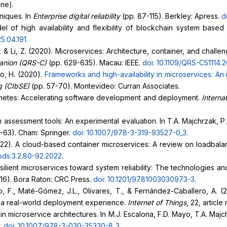
ine).
niques. In
Enterprise digital reliability
(pp. 87-115). Berkley: Apress.
d
el of high availability and flexibility of blockchain system based
25.04.191
.
., & Li, Z. (2020). Microservices: Architecture, container, and challe
mpanion (QRS-C)
(pp. 629-635). Macau: IEEE.
doi: 10.1109/QRS-C51114.
lo, H. (2020).
Frameworks and high-availability in microservices:
An 
g (CIbSE)
(pp. 57-70). Montevideo: Curran Associates.
ernetes: Accelerating software development and deployment.
Interna
m assessment tools: An experimental evaluation. In T.A. Majchrzak, P
-63). Cham: Springer.
doi: 10.1007/978-3-319-93527-0_3
.
022). A cloud-based container microservices: A review on loadbala
jods.3.2.80-92.2022
.
esilient microservices toward system reliability: The technologies and
16). Bora Raton: CRC Press.
doi: 10.1201/9781003030973-3
.
, F., Maté-Gómez, J.L., Olivares, T., & Fernández-Caballero, A. 
for a real-world deployment experience.
Internet of Things
, 22, articl
 in microservice architectures. In M.J. Escalona, F.D. Mayo, T.A. Maj
r.
doi: 10.1007/978-3-030-35330-8_3
.