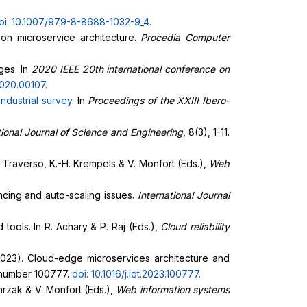
oi: 10.1007/979-8-8688-1032-9_4
.
 on microservice architecture.
Procedia Computer
nges. In
2020 IEEE 20th international conference on
2020.00107
.
industrial survey
.
In
Proceedings of the XXIII Ibero-
tional Journal of Science and Engineering
, 8(3), 1-11.
. Traverso, K.-H. Krempels & V. Monfort (Eds.),
Web
ncing and auto-scaling issues.
International Journal
 tools. In R. Achary & P. Raj (Eds.),
Cloud reliability
(2023). Cloud-edge microservices architecture and
e number 100777.
doi: 10.1016/j.
iot.2023.100777
.
chrzak & V. Monfort (Eds.),
Web information systems