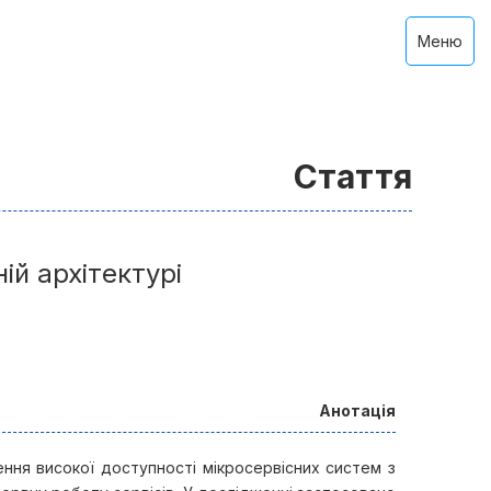
Меню
Стаття
ій архітектурі
Анотація
ня високої доступності мікросервісних систем з