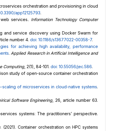
microservices orchestration and provisioning in cloud
 10.3390/app12125793
.
r web services
. Information Technology Computer
ncing and service discovery using Docker Swarm for
article number 4.
doi: 10.1186/s13677
022-00358-7
.
egies
for achieving high availability, performance
ments
.
Applied Research in Artificial Intelligence and
ge Computing
, 2(1), 84-101.
doi: 10.55056/jec.586
.
rison study of open-source container orchestration
o-scaling of microservices in cloud-native systems
.
irical Software Engineering
, 26, article number 63.
oservices systems: The practitioners’ perspective.
D. (2021). Container orchestration on HPC systems