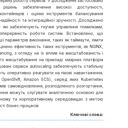
рервну роботу сервісів. У дослідженні застосовано
х рішень забезпечення високої доступності,
контейнерів і оцінки інструментів балансування
надійності та інтеграційної зручності. Досліджено
ack – які забезпечують гнучке управління помилками,
зперервність роботи систем. Встановлено, що
ції параметрів виконання, таких як таймаути, ліміти
Оцінено ефективність таких інструментів, як NGINX,
ancing, з огляду на їх вплив на масштабованість і
ого масштабування на прикладі хмарних платформ
овані сервіси autoscaling забезпечують стабільну
ть оперативно реагувати на пікові навантаження.
 OpenShift, Amazon EСS), серед яких Kubernetes
мів самовідновлення, розподіленого розгортання,
дження можуть слугувати аналітичною основою для
марному та корпоративному середовищах з метою
ті бізнес-процесів
Ключові слова: