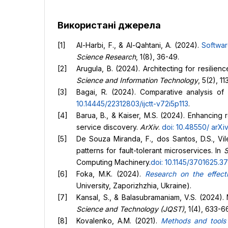
Використані джерела
Al-Harbi, F., & Al-Qahtani, A. (2024).
Softwar
Science Research
, 1(8), 36-49.
Arugula, B. (2024). Architecting for resilien
Science and Information Technology
, 5(2), 11
Bagai, R. (2024). Comparative analysis 
10.14445/22312803/ijctt-v72i5p113
.
Barua, B., & Kaiser, M.S. (2024). Enhancing 
service discovery.
ArXiv
.
doi: 10.48550/
arXi
De Souza Miranda, F., dos Santos, D.S., Vil
patterns for fault-tolerant microservices. In
S
Computing Machinery.
doi: 10.1145/3701625.3
Foka, M.K. (2024).
Research on the effect
University, Zaporizhzhia, Ukraine).
Kansal, S., & Balasubramaniam, V.S. (2024).
Science and Technology (JQST)
, 1(4), 633-6
Kovalenko, A.M. (2021).
Methods and tools 