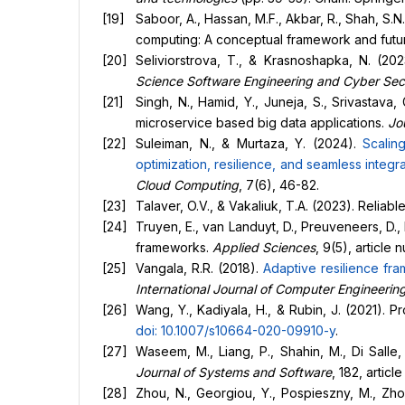
Saboor, A., Hassan, M.F., Akbar, R., Shah, S.N
computing: A conceptual framework and futu
Seliviorstrova, T., & Krasnoshapka, N. (20
Science Software Engineering and Cyber Sec
Singh, N., Hamid, Y., Juneja, S., Srivastav
microservice based big data applications.
Jo
Suleiman, N., & Murtaza, Y. (2024).
Scalin
optimization, resilience, and seamless integra
Cloud Computing
, 7(6), 46-82.
Talaver, O.V., & Vakaliuk, T.A. (2023). Reli
Truyen, E., van Landuyt, D., Preuveneers, D.
frameworks.
Applied Sciences
, 9(5), article
Vangala, R.R. (2018).
Adaptive resilience fr
International Journal of Computer Engineeri
Wang, Y., Kadiyala, H., & Rubin, J. (2021). 
doi: 10.1007/s10664-020-09910-y
.
Waseem, M., Liang, P., Shahin, M., Di Salle,
Journal of Systems and Software
, 182, artic
Zhou, N., Georgiou, Y., Pospieszny, M., Zho