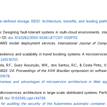
e-defined storage (SDS): Architecture, benefits, and leading
plat
ce: Designing fault-tolerant systems in multi-cloud environments.
Int
3-121.
doi: 10.63282/3050-9246.IJETCSIT-V5I2P112
.
of AWS model deployment services.
International Journal of Com
resilience and scalability in travel booking systems: A microservic
v.2410.19701
.
ela, R.F., Guez Assunção, W.K., dos Santos, R.C., & Costa Pinto,
BQS ‘24: Proceedings of the XXIII Brazilian symposium on softwar
701678
.
iveness and advantages of microservice architecture in Web app
 Microservices architecture in large-scale distributed systems: Per
63.
doi: 10.63345/
jqst.v1i4.139
.
for auditing the security of the Kubernetes automatic container