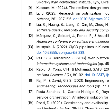
Sikorsky Kyiv Polytechnic Institute, Kyiv, Ukra
Kuppam, M. (2024). The resilient design tech
Li, J. (2025). Research on optimization mod
Science
, 261, 207-216.
doi: 10.1016/j.procs.20
Liu, G., Huang, B., Liang, Z., Qin, M., Zhou, H
software quality, reliability and security co
Márquez, G., Soldani, J., Ponce, F., & Astudil
American conference on software engineerin
Mustyala, A. (2022). CI/CD pipelines in Kub
doi: 10.53555/ephijse.v8i3.238
.
Paz, S., & Bernardino, J. (2018). Web platfor
information systems and technologies
(pp. 45
Rabiu, S., Yong, C.H., & Mohamad, S.M.S. (2
on Data Science
, 3(2), 80-92.
doi: 10.18517/
i
Raj, P., & David, G.S.S. (2021). Engineering r
engineering: Technologies and tools
(pp. 77-1
Roda-Sanchez, L., Garrido-Hidalgo, C., Royo
service orchestration: An integral solution 
Rossi, D. (2020). Consistency and availability
and technologies
(pp. 39-55). Cham: Springe