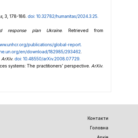
s
, 3, 178-186.
doi: 10.32782/humanitas/2024.3.25
.
nd response plan Ukraine
. Retrieved from
ww.unhcr.org/publications/global-report
.
ine.un.org/en/download/182985/293462
.
.
ArXiv
.
doi: 10.48550/arXiv.2008.07729
.
vices systems: The practitioners’ perspective.
ArXiv
.
Контакти
Головна
Архів