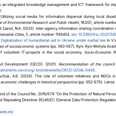
ds an integrated knowledge management and ICT framework for imp
3
.
. Utilizing social media for information dispersal during local di
al of Environmental Research and Public Health
, 18(20), article num
ainol, N.A. (2023). Inter-agency information sharing coordination o
tainable Cities
, 5, article number 1149454.
doi: 10.3389/frsc.2023.11
.
Digitalization of humanitarian aid in Ukraine under martial law
.
In V.
es of socioeconomic systems
(pp. 560-567). Kyiv: Kyiv-Mohyla Aca
of volunteer IT-projects in the social economy.
Socio-Economic Rel
and Development (OECD). (2021).
Recommendation of the council on
instruments.oecd.org/
en/instruments/OECD-LEGAL-0449
.
ychuk, A.B. (2024). The role of volunteer initiatives and NGOs in
d economic challenges in historical perspective
(pp. 652-676). Latvia: 
and of the Council No. 2016/679 “On the Protection of Natural Pers
Repealing Directive 95/46/EC (General Data Protection Regulation
fweb.int/
.