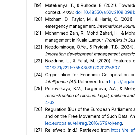
Matekenya, T., & Ruhode, E. (2021). Towar
context.
ArXiv
.
doi: 10.48550/arXiv.2108.0981
Mitcham, D., Taylor, M., & Harris, C. (2021)
emergency management.
International Journ
Mohammed Zain, R., Mohd Zahari, H., & Mohd Z
management in Kuala Lumpur.
Frontiers in Sus
Nezdoiminoga, O.Ye., & Pryidak, T.B. (2024)
innovation development management practic
Nozdrina, L., & Falat, M. (2020). Features 
10.18371/2221-755X3(39)2020225607
.
Organisation for Economic Co-operation 
intelligence (AI)
. Retrieved from
https://legal
Petrovskaya, K.V., Turgeneva, A.A., & Meln
reconstruction of Ukraine: Legal, political an
4-32
.
Regulation (EU) of the European Parliament 
and on the Free Movement of Such Data, And 
lex.
europa.eu/eli/reg/2016/679/oj/eng
.
Reliefweb. (n.d.). Retrieved from
https://relie