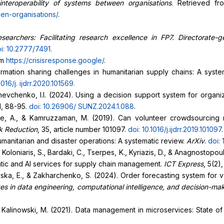
nteroperability of systems between organisations
. Retrieved f
en-organisations/
.
esearchers: Facilitating research excellence in FP7. Directorate
i: 10.2777/7491
.
om
https://crisisresponse.google/
.
formation sharing challenges in humanitarian supply chains: A syst
1016/j.
ijdrr.2020.101569
.
 Shevchenko, I.I. (2024). Using a decision support system for organiz
 1, 88-95.
doi: 10.26906/
SUNZ.2024.1.088
.
eke, A., & Kamruzzaman, M. (2019). Can volunteer crowdsourcing 
sk Reduction
, 35, article number 101097.
doi: 10.1016/j.ijdrr.2019.101097
.
humanitarian and disaster operations: A systematic review.
ArXiv
.
doi:
E., Koloniaris, S., Bardaki, C., Tserpes, K., Kyriazis, D., & Anagnosto
tic and AI services for supply chain management.
ICT Express
, 5(2)
ska, E., & Zakharchenko, S. (2024). Order forecasting system for ve
es in data engineering, computational intelligence, and decision-ma
., & Kalinowski, M. (2021). Data management in microservices: State o