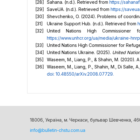
Sahana. (n.d.). Retrieved from
https://sahana
SaveUA. (n.d.). Retrieved from
https://saveua.
Shevchenko, O. (2024). Problems of coordinat
Ukraine Support Hub. (n.d.). Retrieved from
h
United Nations High Commissioner 
https://www.unhcr.org/ua/media/ukraine-hn
United Nations High Commissioner for Refu
United Nations Ukraine. (2025).
United Nation
Waseem, M., Liang, P., & Shahin, M. (2020). 
Waseem, M., Liang, P., Shahin, M., Di Salle, 
doi: 10.48550/arXiv.2008.07729
.
18006, Україна, м. Черкаси, бульвар Шевченка, 46
info@bulletin-chstu.com.ua