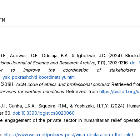
ТИ
R.E., Adewusi, O.E., Odulaja, B.A., & Igbokwe, J.C. (2024). Blockc
tional Journal of Science and Research Archive
, 11(1), 1203-1216.
doi: 
w to improve the coordination of stakeholders 
4_yak_pokrashchiti_koordinatsiyu.html
.
 (2018).
ACM code of ethics and professional conduct
. Retrieved fr
ervices for wartime conditions
. Retrieved from
https://bissoft.org/
.I., Cunha, L.R.A., Siqueira, R.M., & Yoshizaki, H.T.Y. (2024). Human
ber 60.
doi: 10.3390/logistics8020060
.
he engagement of the private sector in humanitarian relief operati
om
https://www.wma.net/policies-post/wma-declaration-of
helsinki/
.