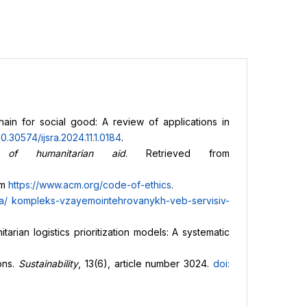
hain for social good: A review of applications in
10.30574/ijsra.2024.11.1.0184
.
of humanitarian aid
. Retrieved from
om
https://www.acm.org/code-of-ethics
.
ua/
kompleks-vzayemointehrovanykh-veb-servisiv-
itarian logistics prioritization models: A systematic
ons.
Sustainability
, 13(6), article number 3024.
doi: