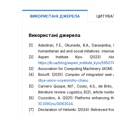
ВИКОРИСТАНІ ДЖЕРЕЛА
ЦИТУВА
Використані джерела
Adediran, F.E., Okunade, B.A., Daraojimba, 
humanitarian aid and social initiatives.
Interna
Aspen Institute Kyiv. (2023).
Ho
https://lb.ua/blog/aspen_institute_kyiv/59507
Association for Computing Machinery (ACM).
Bissoft. (2025).
Complex of integrated web s
dlya-umov-voyennoho-chasu
.
Carnero Quispe, M.F., Couto, A.S., de Brito, J
literature review.
Logistics
, 8(2), article num
Cozzolino, A. (2021). Platforms enhancing t
10.3390/su13063024
.
Declaration of Helsinki. (2024). Retrieved fr