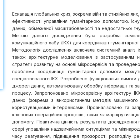
Ескалація глобальних криз, зокрема війн та стихійних ли
ефективності управління гуманітарною допомогою. Існ
даних, обмеженої масштабованості та недостатньої гну
Метою даного дослідження була розробка комплекс
комунікаційного хабу (ІКХ) для координації гуманітарно
Методологія дослідження включала системний аналіз і
також архітектурне моделювання із застосуванням 
стратегії розвитку на основі мікросервісів та проведен
проблеми координації гуманітарної допомоги можу
спеціалізованого ІКХ. Розроблено функціональні вимоги
джерел даних, автоматизовану обробку інформації та заб
процесу. Запропоновано мікросервісну архітектуру І
даних (зокрема з використанням методів машинного 
користувацькими інтерфейсами. Проаналізовано та зап
ключових операційних процесів, таких як маршрутизація 
допомогу. Практична цінність результатів дослідження 
сфері управління надзвичайними ситуаціями та міжнарод
часу реагування, підвищення прозорості розподілу р