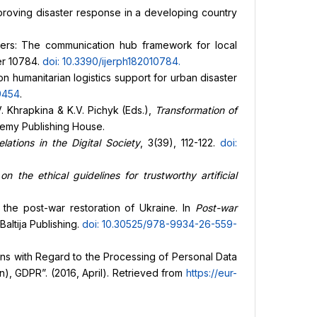
roving disaster response in a developing country
sasters: The communication hub framework for local
ber 10784.
doi: 10.3390/ijerph182010784
.
n humanitarian logistics support for urban disaster
49454
.
V. Khrapkina & K.V. Pichyk (Eds.),
Transformation of
demy Publishing House.
ations in the Digital Society
, 3(39), 112-122.
doi:
 the ethical guidelines for trustworthy artificial
 the post-war restoration of Ukraine. In
Post-war
Baltija Publishing.
doi: 10.30525/978-9934-26-559-
ons with Regard to the Processing of Personal Data
), GDPR”. (2016, April). Retrieved from
https://eur-