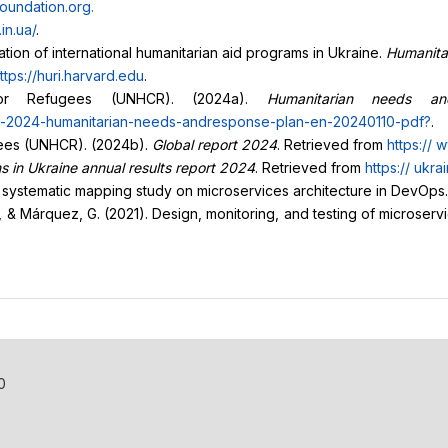
foundation.org
.
in.ua/
.
ion of international humanitarian aid programs in Ukraine.
Humanita
ttps://huri.harvard.edu
.
for Refugees (UNHCR). (2024a).
Humanitarian needs a
rp-2024-humanitarian-needs-and
response-plan-en-20240110-pdf?
.
gees (UNHCR). (2024b).
Global report 2024
. Retrieved from
https://
w
s in Ukraine annual results report 2024
. Retrieved from
https://
ukra
A systematic mapping study on microservices architecture in DevOps
A., & Márquez, G. (2021). Design, monitoring, and testing of microser
0