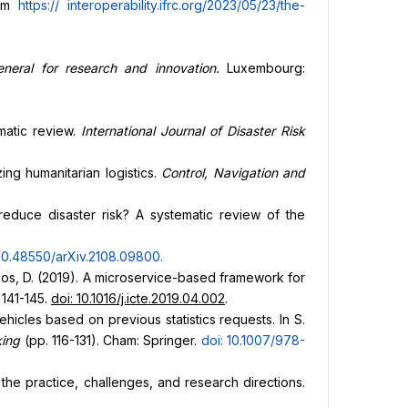
rom
https://
interoperability.ifrc.org/2023/05/23/the-
-general for research and innovation.
Luxembourg:
ematic review.
International Journal of Disaster Risk
ing humanitarian logistics.
Control, Navigation and
reduce disaster risk? A systematic review of the
 10.48550/arXiv.2108.09800
.
poulos, D. (2019). A microservice-based framework for
, 141-145.
doi: 10.1016/j.icte.2019.04.002
.
hicles based on previous statistics requests. In S.
king
(pp. 116-131). Cham: Springer.
doi: 10.1007/978-
f the practice, challenges, and research directions.