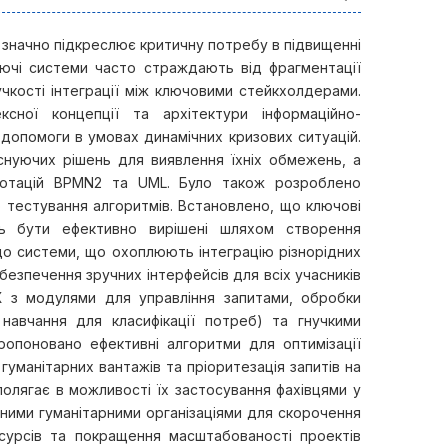
х, значно підкреслює критичну потребу в підвищенні
уючі системи часто страждають від фрагментації
чкості інтеграції між ключовими стейкхолдерами.
ної концепції та архітектури інформаційно-
ї допомоги в умовах динамічних кризових ситуацій.
снуючих рішень для виявлення їхніх обмежень, а
нотацій BPMN2 та UML. Було також розроблено
о тестування алгоритмів. Встановлено, що ключові
ть бути ефективно вирішені шляхом створення
 до системи, що охоплюють інтеграцію різнорідних
езпечення зручних інтерфейсів для всіх учасників
КХ з модулями для управління запитами, обробки
навчання для класифікації потреб) та гнучкими
ропоновано ефективні алгоритми для оптимізації
гуманітарних вантажів та пріоритезація запитів на
полягає в можливості їх застосування фахівцями у
ними гуманітарними організаціями для скорочення
есурсів та покращення масштабованості проектів