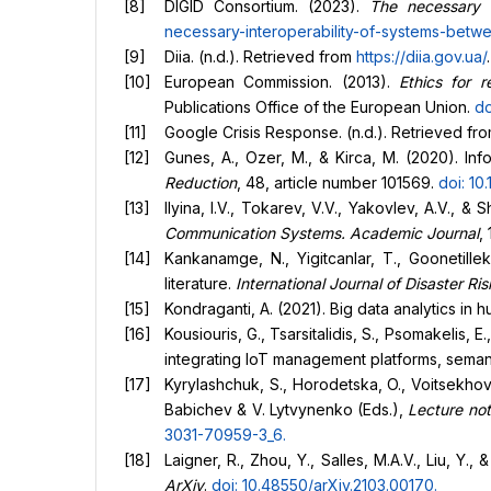
DIGID Consortium. (2023).
The necessary i
necessary-interoperability-of-systems-betwe
Diia. (n.d.). Retrieved from
https://diia.gov.ua/
.
European Commission. (2013).
Ethics for r
Publications Office of the European Union.
do
Google Crisis Response. (n.d.). Retrieved fr
Gunes, A., Ozer, M., & Kirca, M. (2020). In
Reduction
, 48, article number 101569.
doi: 10.
Ilyina, I.V., Tokarev, V.V., Yakovlev, A.V., &
Communication Systems.
Academic Journal
,
Kankanamge, N., Yigitcanlar, T., Goonetill
literature.
International Journal of Disaster Ri
Kondraganti, A. (2021). Big data analytics in 
Kousiouris, G., Tsarsitalidis, S., Psomakelis, 
integrating IoT management platforms, seman
Kyrylashchuk, S., Horodetska, O., Voitsekhov
Babichev & V. Lytvynenko (Eds.),
Lecture not
3
031-70959-3_6
.
Laigner, R., Zhou, Y., Salles, M.A.V., Liu, Y
ArXiv
.
doi: 10.48550/arXiv.2103.00170
.