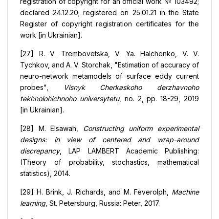
registration of copyright for an official work № 103492;
declared 24.12.20; registered on 25.01.21 in the State
Register of copyright registration certificates for the
work [in Ukrainian].
[27] R. V. Trembovetska, V. Ya. Halchenko, V. V.
Tychkov, and A. V. Storchak, "Estimation of accuracy of
neuro-network metamodels of surface eddy current
probes",
Visnyk Cherkaskoho derzhavnoho
tekhnolohichnoho universytetu
, no. 2, pp. 18-29, 2019
[in Ukrainian].
[28] M. Elsawah,
Constructing uniform experimental
designs: in view of centered and wrap-around
discrepancy
, LAP LAMBERT Academic Publishing:
(Theory of probability, stochastics, mathematical
statistics), 2014.
[29] H. Brink, J. Richards, and M. Feverolph,
Machine
learning
, St. Petersburg, Russia: Peter, 2017.