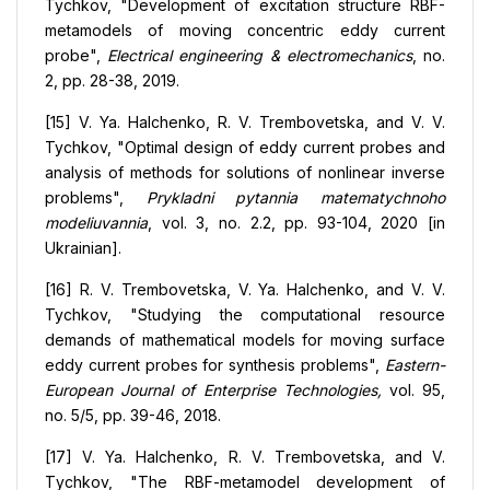
Tychkov, "Development of excitation structure RBF-
metamodels of moving concentric eddy current
probe",
Electrical engineering & electromechanics
, no.
2, pp. 28-38, 2019.
[15] V. Ya. Halchenko, R. V. Trembovetska, and V. V.
Tychkov, "Optimal design of eddy current probes and
analysis of methods for solutions of nonlinear inverse
problems",
Prykladni pytannia matematychnoho
modeliuvannia
, vol. 3, no. 2.2, pp. 93-104, 2020 [in
Ukrainian].
[16] R. V. Trembovetska, V. Ya. Halchenko, and V. V.
Tychkov, "Studying the computational resource
demands of mathematical models for moving surface
eddy current probes for synthesis problems",
Eastern-
European Journal of Enterprise Technologies,
vol. 95,
no. 5/5, pp. 39-46, 2018.
[17] V. Ya. Hаlchenko, R. V. Тrembovetska, and V.
Тychkov, "The RBF-metamodel development of