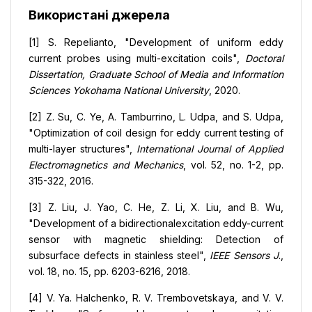
Використані джерела
[1] S. Repelianto, "Development of uniform eddy
current probes using multi-excitation coils",
Doctoral
Dissertation, Graduate School of Media and Information
Sciences Yokohama National University
, 2020.
[2] Z. Su, C. Ye, A. Tamburrino, L. Udpa, and S. Udpa,
"Optimization of coil design for eddy current testing of
multi-layer structures",
International Journal of Applied
Electromagnetics and Mechanics
, vol. 52, no. 1-2, pp.
315-322, 2016.
[3] Z. Liu, J. Yao, C. He, Z. Li, X. Liu, and B. Wu,
"Development of a bidirectionalexcitation eddy-current
sensor with magnetic shielding: Detection of
subsurface defects in stainless steel",
IEEE Sensors J
.,
vol. 18, no. 15, pp. 6203-6216, 2018.
[4] V. Ya. Halchenko, R. V. Trembovetskaya, and V. V.