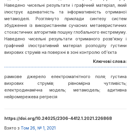
Наведено чисельні результати і графічний матеріал, який
ілюструє адекватність та інформативність отриманої
метамоделі. Розглянуто приклади синтезу систем
збудження із використанням сучасних метаевристичних
стохастичних алгоритмів пошуку глобального екстремуму.
Наведено чисельні результати отриманого розв’язку і
графічний ілюстративний матеріал розподілу густини
вихрових струмів на поверхні в зоні контролю об’єкта
Ключові слова:
рамкове джерело електромагнітного поля; густина
вихрових струмів; рівномірна чутливість;
електродинамічна модель; метамодель; адитивна
нейромережева регресія
https://doi.org/10.24025/2306-4412.1.2021.226868
Взято з
Том 26, № 1, 2021