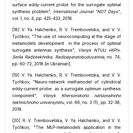
surface eddy-current probe for the surrogate optimal
synthesis problem",
International Journal "NDT Days"
,
vol. 1, no. 4, pp. 425-433, 2018.
[18] V. Ya. Halchenko, R. V. Trembovetska, and V. V.
Tychkov, "The use of neurocomputing at the stage of
metamodels development in the process of optimal
surrogate antennas synthesis",
Visnyk NTUU «KPI».
Seriia Radiotekhnika. Radioaparatobuduvannia
, no. 74,
pp. 60-72, 2018 [in Ukrainian].
[19] V. Ya. Halchenko, R. V. Trembovetska, and V. V.
Tychkov, "Neuro-network methamodel of cylindrical
eddy-current probe as a surrogate optimum synthesis
component",
Visnyk Khersonskoho natsionalnoho
tekhnichnoho universytetu
, vol. 66, no. 3 (1), pp. 32-38,
2018.
[20] R. V. Trembovetska, V. Ya. Halchenko, and V. V.
Tychkov, "The MLP-metamodels application in the