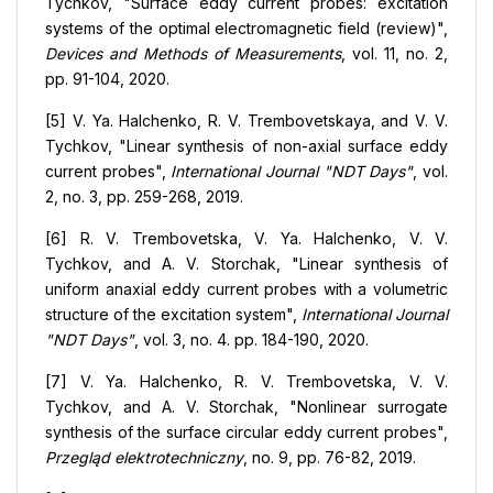
Tychkov, "Surface eddy current probes: excitation
systems of the optimal electromagnetic field (review)",
Devices and Methods of Measurements
, vol. 11, no. 2,
pp. 91-104, 2020.
[5] V. Ya. Halchenko, R. V. Trembovetskaya, and V. V.
Tychkov, "Linear synthesis of non-axial surface eddy
current probes",
International Journal "NDT Days"
, vol.
2, no. 3, pp. 259-268, 2019.
[6] R. V. Trembovetska, V. Ya. Halchenko, V. V.
Tychkov, and A. V. Storchak, "Linear synthesis of
uniform anaxial eddy current probes with a volumetric
structure of the excitation system",
International Journal
"NDT Days"
, vol. 3, no. 4. pp. 184-190, 2020.
[7] V. Ya. Halchenko, R. V. Trembovetska, V. V.
Tychkov, and A. V. Storchak, "Nonlinear surrogate
synthesis of the surface circular eddy current probes",
Przegląd elektrotechniczny
, no. 9, pp. 76-82, 2019.