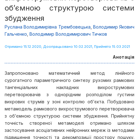
об’ємною структурою системи
збудження
Руслана Володимирівна Трембовецька
,
Володимир Якович
Гальченко
,
Володимир Володимирович Тичков
Отримано 15.12.2020, Доопрацьовано 10.02.2021, Прийнято 15.03.2021
Анотація
Запропоновано математичний метод лінійного
сурогатного параметричного синтезу рухомих рамкових
тангенціальних накладних вихрострумових
перетворювачів з однорідним розподілом густини
вихрових струмів у зоні контролю об’єкта. Побудовано
метамодель рамкового вихрострумового перетворювача
з об’ємною структурою системи збудження. Прийнятну
точність створеної метамоделі отримано шляхом
застосування асоціативних нейронних мереж із методами
підвищення точності та декомпозиції простору пошуку.