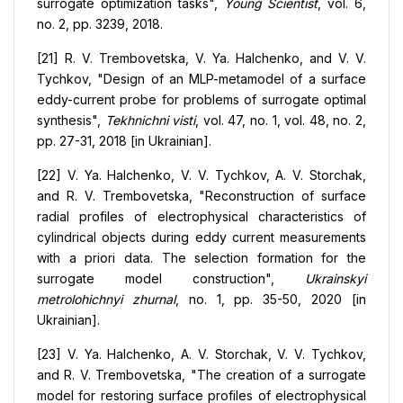
surrogate optimization tasks",
Young Scientist
, vol. 6,
no. 2, pp. 3239, 2018.
[21] R. V. Trembovetska, V. Ya. Halchenko, and V. V.
Tychkov, "Design of an MLP-metamodel of a surface
eddy-current probe for problems of surrogate optimal
synthesis",
Tekhnichni visti
, vol. 47, no. 1, vol. 48, no. 2,
pp. 27-31, 2018 [in Ukrainian].
[22] V. Ya. Halchenko, V. V. Tychkov, A. V. Storchak,
and R. V. Trembovetska, "Reconstruction of surface
radial profiles of electrophysical characteristics of
cylindrical objects during eddy current measurements
with a priori data. The selection formation for the
surrogate model construction",
Ukrainskyi
metrolohichnyi zhurnal
, no. 1, pp. 35-50, 2020 [in
Ukrainian].
[23] V. Ya. Halchenko, A. V. Storchak, V. V. Tychkov,
and R. V. Trembovetska, "The creation of a surrogate
model for restoring surface profiles of electrophysical