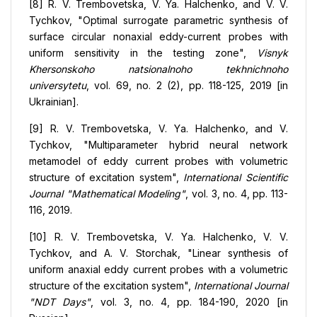
[8] R. V. Trembovetska, V. Ya. Halchenko, and V. V.
Tychkov, "Optimal surrogate parametric synthesis of
surface circular nonaxial eddy-current probes with
uniform sensitivity in the testing zone",
Visnyk
Khersonskoho natsionalnoho tekhnichnoho
universytetu
, vol. 69, no. 2 (2), pp. 118-125, 2019 [in
Ukrainian].
[9] R. V. Trembovetska, V. Yа. Halchenko, and V.
Tychkov, "Multiparameter hybrid neural network
metamodel of eddy current probes with volumetric
structure of excitation system",
International Scientific
Journal "Mathematical Modeling"
, vol. 3, no. 4, pp. 113-
116, 2019.
[10] R. V. Trembovetska, V. Yа. Halchenko, V. V.
Tychkov, and A. V. Storchak, "Linear synthesis of
uniform anaxial eddy current probes with a volumetric
structure of the excitation system",
International Journal
"NDT Days"
, vol. 3, no. 4, pp. 184-190, 2020 [in