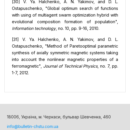
[30] V. Ya. Halchenko, A. N. Yakimov, and D. L.
Ostapuschenko, "Global optimum search of functions
with using of multiagent swarm optimization hybrid with
evolutional composition formation of population",
Information technology
, no. 10, pp. 9-16, 2010.
[31] V. Ya. Halchenko, A. N. Yakimov, and D. L.
Ostapuschenko, "Method of Paretooptimal parametric
synthesis of axially symmetric magnetic systems taking
into account the nonlinear magnetic properties of a
ferromagnetic",
Journal of Technical Physics
, no. 7, pp.
1-7, 2012.
18006, Україна, м. Черкаси, бульвар Шевченка, 460
info@bulletin-chstu.com.ua