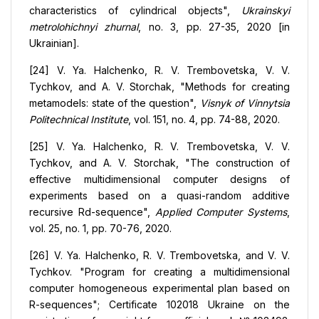
characteristics of cylindrical objects",
Ukrainskyi
metrolohichnyi zhurnal
, no. 3, pp. 27-35, 2020 [in
Ukrainian].
[24] V. Ya. Halchenko, R. V. Trembovetska, V. V.
Tychkov, and A. V. Storchak, "Methods for creating
metamodels: state of the question",
Visnyk of Vinnytsia
Politechnical Institute
, vol. 151, no. 4, pp. 74-88, 2020.
[25] V. Ya. Halchenko, R. V. Trembovetska, V. V.
Tychkov, and A. V. Storchak, "The construction of
effective multidimensional computer designs of
experiments based on a quasi-random additive
recursive Rd-sequence",
Applied Computer Systems
,
vol. 25, no. 1, pp. 70-76, 2020.
[26] V. Ya. Halchenko, R. V. Trembovetska, and V. V.
Tychkov. "Program for creating a multidimensional
computer homogeneous experimental plan based on
R-sequences"; Certificate 102018 Ukraine on the