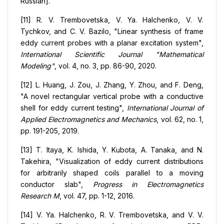
Russian].
[11] R. V. Trembovetska, V. Ya. Halchenko, V. V.
Tychkov, and C. V. Bazilo, "Linear synthesis of frame
eddy current probes with a planar excitation system",
International Scientific Journal "Mathematical
Modeling"
, vol. 4, no. 3, pp. 86-90, 2020.
[12] L. Huang, J. Zou, J. Zhang, Y. Zhou, and F. Deng,
"A novel rectangular vertical probe with a conductive
shell for eddy current testing",
International Journal of
Applied Electromagnetics and Mechanics
, vol. 62, no. 1,
pp. 191-205, 2019.
[13] T. Itaya, K. Ishida, Y. Kubota, A. Tanaka, and N.
Takehira, "Visualization of eddy current distributions
for arbitrarily shaped coils parallel to a moving
conductor slab",
Progress in Electromagnetics
Research M
, vol. 47, pp. 1-12, 2016.
[14] V. Ya. Halchenko, R. V. Trembovetska, and V. V.