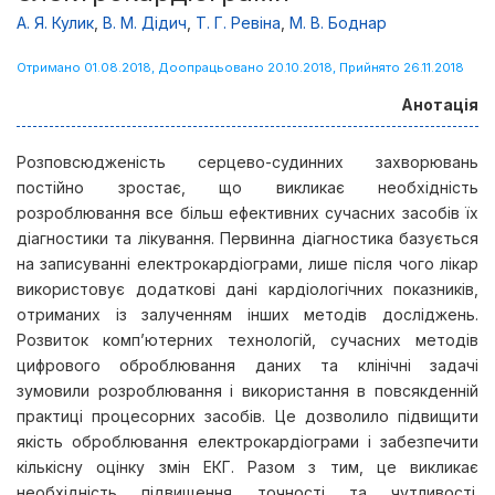
А. Я. Кулик
,
В. М. Дідич
,
Т. Г. Ревіна
,
М. В. Боднар
Отримано 01.08.2018, Доопрацьовано 20.10.2018, Прийнято 26.11.2018
Анотація
Розповсюдженість серцево-судинних захворювань
постійно зростає, що викликає необхідність
розроблювання все більш ефективних сучасних засобів їх
діагностики та лікування. Первинна діагностика базується
на записуванні електрокардіограми, лише після чого лікар
використовує додаткові дані кардіологічних показників,
отриманих із залученням інших методів досліджень.
Розвиток комп’ютерних технологій, сучасних методів
цифрового оброблювання даних та клінічні задачі
зумовили розроблювання і використання в повсякденній
практиці процесорних засобів. Це дозволило підвищити
якість оброблювання електрокардіограми і забезпечити
кількісну оцінку змін ЕКГ. Разом з тим, це викликає
необхідність підвищення точності та чутливості.