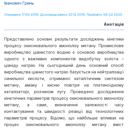
Іванович Гринь
Отримано 17.09.2019, Доопрацьовано 20.12.2019, Прийнято 06.02.2020
Анотація
Представлено основні результати досліджень кінетики
процесу окиснювального амонолізу метану. Промислове
виробництво ціанистого водню є основою виробництва
одного з важливих компонентів видобутку золота –
ціаніду натрію. На сьогоднішній день основний спосіб
виробництва ціанистого натрію базується на нейтралізації
синильної кислоти, отриманої каталітичним синтезом
метану, аміаку і кисню повітря на платиноїдному
каталізаторі, розчином лугу. Проведено дослідження
кінетичних параметрів процесу окиснювального амонолізу
метану, а саме, визначення залежності часу
контактування та швидкості реакції від технологічних
параметрів процесу. Відомо, що найбільше впливає на
процес окиснювального амонолізу метану вміст