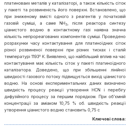
платиноваих металів у каталізаторі, а також кількість сіток
у пакеті та розвиненість його поверхні. Встановлено, що
при зниженому вмісті одного з реагентів у початковій
газовій суміші, а саме NH
, після реактора синтезу
3
ціанистого водню в контактному газі наявна значна
кількість непрореагованих компонентів суміші. Проведено
розрахунки часу контактування для платиноїдних сіток
різної розвиненої поверхні при різних тисках і сталій
о
температурі 1193
К. Виявлено, що найбільший вплив на час
контактування має кількість сіток у пакеті платиноїдного
каталізатора. Доведено, що при збільшенні лінійної
швидкості газового потоку підвищується вихід ціанистого
водню. На основі експериментальних даних визначено
швидкість процесу реакції утворення НСN і перебігу
дифузійного процесу за першим порядком. При об’ємній
концентрації за аміаком 10,75 % об. швидкість реакції
утворення ціанистого водню становить 0,75 с
Ключові слова: