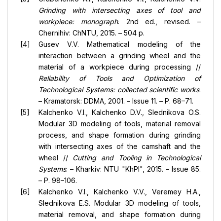
Grinding with intersecting axes of tool and
workpiece: monograph
. 2nd ed., revised. –
Chernihiv: ChNTU, 2015. – 504 p.
Gusev V.V. Mathematical modeling of the
interaction between a grinding wheel and the
material of a workpiece during processing //
Reliability of Tools and Optimization of
Technological Systems: collected scientific works
.
– Kramatorsk: DDMA, 2001. – Issue 11. – P. 68–71.
Kalchenko V.I., Kalchenko D.V., Slednikova O.S.
Modular 3D modeling of tools, material removal
process, and shape formation during grinding
with intersecting axes of the camshaft and the
wheel //
Cutting and Tooling in Technological
Systems
. – Kharkiv: NTU "KhPI", 2015. – Issue 85.
– P. 98–106.
Kalchenko V.I., Kalchenko V.V., Veremey H.A.,
Slednikova E.S. Modular 3D modeling of tools,
material removal, and shape formation during