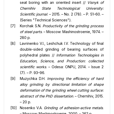
seat boring with an oriented insert //
Visnyk of
Chernihiv State Technological University:
Scientific journal
. – 2015. – No. 2 (78). – P. 51–60. –
(Series "Technical Sciences").
Korchak S.N.
Productivity of the grinding process
of steel parts
. – Moscow: Mashinostroenie, 1974. –
280 p.
Lavrinenko V.I., Leshchuk I.V. Technology of final
double-sided grinding of bearing surfaces of
polyhedral plates //
Information Technologies in
Education, Science, and Production: collected
scientific works
. – Odesa: ONPU, 2014. – Issue 2
(7). – P. 93–96.
Muzychka D.H.
Improving the efficiency of hard
alloy grinding by directional limitation of shape
deformation of the grinding wheel cutting surface:
abstract of the PhD dissertation
. – Chernihiv, 2015.
– 20 p.
Nosenko V.A.
Grinding of adhesion-active metals
.
– Moscow: Mashinostroenie, 2000. – 262 p.