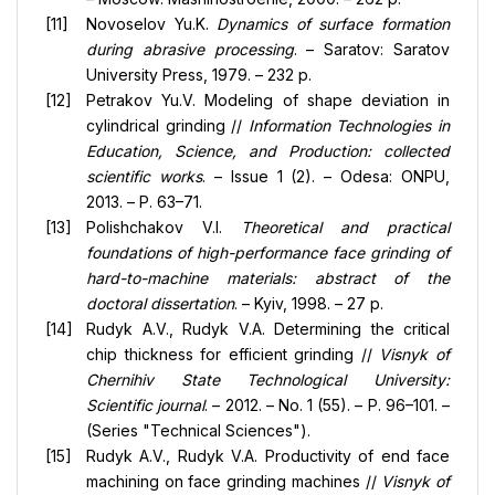
Novoselov Yu.K.
Dynamics of surface formation
during abrasive processing
. – Saratov: Saratov
University Press, 1979. – 232 p.
Petrakov Yu.V. Modeling of shape deviation in
cylindrical grinding //
Information Technologies in
Education, Science, and Production: collected
scientific works
. – Issue 1 (2). – Odesa: ONPU,
2013. – P. 63–71.
Polishchakov V.I.
Theoretical and practical
foundations of high-performance face grinding of
hard-to-machine materials: abstract of the
doctoral dissertation
. – Kyiv, 1998. – 27 p.
Rudyk A.V., Rudyk V.A. Determining the critical
chip thickness for efficient grinding //
Visnyk of
Chernihiv State Technological University:
Scientific journal
. – 2012. – No. 1 (55). – P. 96–101. –
(Series "Technical Sciences").
Rudyk A.V., Rudyk V.A. Productivity of end face
machining on face grinding machines //
Visnyk of