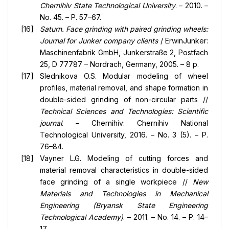
Chernihiv State Technological University
. – 2010. –
No. 45. – P. 57–67.
Saturn. Face grinding with paired grinding wheels:
Journal for Junker company clients
/ ErwinJunker:
Maschinenfabrik GmbH, Junkerstraße 2, Postfach
25, D 77787 – Nordrach, Germany, 2005. – 8 p.
Slednikova O.S. Modular modeling of wheel
profiles, material removal, and shape formation in
double-sided grinding of non-circular parts //
Technical Sciences and Technologies: Scientific
journal
. – Chernihiv: Chernihiv National
Technological University, 2016. – No. 3 (5). – P.
76–84.
Vayner L.G. Modeling of cutting forces and
material removal characteristics in double-sided
face grinding of a single workpiece //
New
Materials and Technologies in Mechanical
Engineering (Bryansk State Engineering
Technological Academy)
. – 2011. – No. 14. – P. 14–
17.