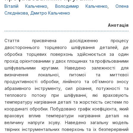
Віталій Кальченко
,
Володимир Кальченко
,
Олена
Слєднікова
,
Дмитро Кальченко
Анотація
Стаття присвячена дослідженню процесу
двостороннього торцевого шліфування деталей, де
обробка торцевих поверхонь здійснюється за один
прохід орієнтованими у двох площинах та профільованими
шліфувальними кругами. Наведено залежності для
визначення локальної, питомої та миттєвої
продуктивності обробки, лінійного та об’ємного зносу
абразивного інструменту, сил різання, потужності та
теплового потоку при шліфуванні, які враховують
температуру нагрівання деталі та жорсткість системи по
координаті обробки. Побудовано графік коефіцієнта, який
враховує вплив температури нагрівання деталі на
величину напруги зсуву. Наведено загальну модель
твірних інструментальних поверхонь та їх безперервний