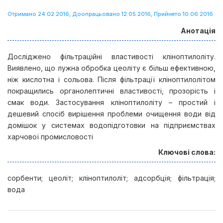
Отримано 24.02.2016, Доопрацьовано 12.05.2016, Прийнято 10.06.2016
Анотація
Досліджено фільтраційні властивості кліноптилоліту.
Виявлено, що лужна обробка цеоліту є більш ефективною,
ніж кислотна і сольова. Після фільтрації кліноптилолітом
покращились органолептичні властивості, прозорість і
смак води. Застосування кліноптилоліту – простий і
дешевий спосіб вирішення проблеми очищення води від
домішок у системах водопідготовки на підприємствах
харчової промисловості
Ключові слова:
сорбенти; цеоліт; кліноптилоліт; адсорбція; фільтрація;
вода